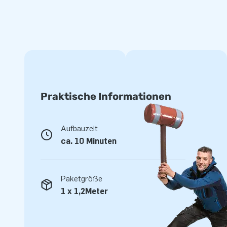
Einfach einzupacken und zu transportieren!
Das Promo Dome Zelt wird mit einem praktischen Rollkoffer 
welchen Sie auch ganz einfach in Ihrem Auto transportieren
bei Lieferung Verankerungstaschen. Diese können mit Wass
und an den Füßen des Zeltes befestigt werden.
Sie können diese Zelte auch ohne Stromanschluss benutze
Praktische Informationen
hierfür dazukaufen. Kurz und knapp: Mit dem Promo Dome Ze
einfach aufzubauendem und flexiblem Zelt, welches perfekt 
Feste und viele weitere Veranstaltungen.
Aufbauzeit
ca. 10 Minuten
Paketgröße
1 x 1,2Meter