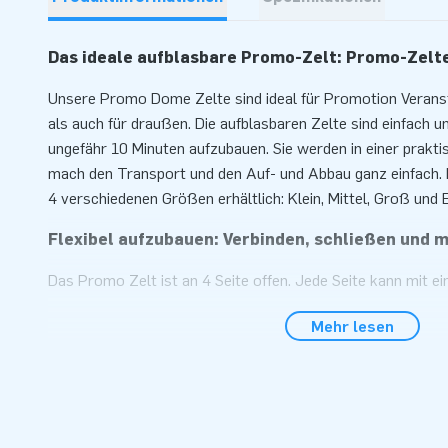
Das ideale aufblasbare Promo-Zelt: Promo-Zelt
Unsere Promo Dome Zelte sind ideal für Promotion Veranst
als auch für draußen. Die aufblasbaren Zelte sind einfach u
ungefähr 10 Minuten aufzubauen. Sie werden in einer praktis
mach den Transport und den Auf- und Abbau ganz einfach. 
4 verschiedenen Größen erhältlich: Klein, Mittel, Groß und 
Flexibel aufzubauen: Verbinden, schließen und m
Das Promo Zelt ist an 4 Seite offen. Jede Seite kann mit e
Reißverschluss angebracht wird, geschlossen werden. Es i
Mehr lesen
miteinander zu verbinden. Dies funktioniert mit Verbindung
selbstverständlichen in Ihrem Firmendesign oder einer Fa
geliefert werden. Möchten Sie noch mehr Raum schaffen? En
ein Vordach, welches einfach mit einem Reißverschluss befe
unsere Verkaufsabteilung für mehr Informationen.