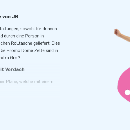
e von JB
altungen, sowohl für drinnen
nd durch eine Person in
chen Rolltasche geliefert. Dies
Die Promo Dome Zelte sind in
Extra Groß.
it Vordach
iner Plane, welche mit einem
st auch möglich, mehrere Zelte
sstücken. Diese können
rbe oder Aufdruck nach Wunsch
tscheiden Sie sich dann für
stig wird. Kontaktieren Sie