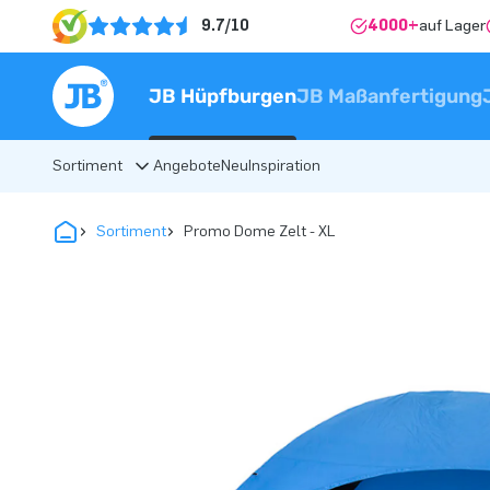
9.7/10
4000+
auf Lager
JB Hüpfburgen
JB Maßanfertigung
Sortiment
Angebote
Neu
Inspiration
Sortiment
Promo Dome Zelt - XL