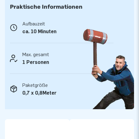
Praktische Informationen
5 Jahre Garantie auf unsere Top-Qualität
JB Hüpfburgen sind an mehreren Stellen verstärkt und
Aufbauzeit
mehrfach vernäht. Sie werden aus einer hoch qualitativen 9x9
ca. 10 Minuten
Gewebe PVC Plane produziert. Aufgrund dessen sind sie
langlebig und einfach zu reinigen. Das Pull-Riding Western
werden von JB mit einer Garantie von 5 Jahr geliefert. Auf
Max. gesamt
diese Weise liefern Sie mit diesem Produkt, Jahre optimalen
1 Personen
Spielspaß.
Kaufen Sie Pull-Riding Western und liefern Sie
Paketgröße
Ihren Kunden den Tag ihres Lebens!
0,7 x 0,8Meter
Über 15.0000 Kunden hab sich bereits für JB entschieden. JB
lässt Menschen weltweit seit über 15 Jahren wortwörtlich
ein Loch in die Luft springen. Unser Team aus Designern,
Entwicklern und Logistikern bieten einzigartige aufblasbare
Attraktionen auf großartige Weise! Kunden können sich auf