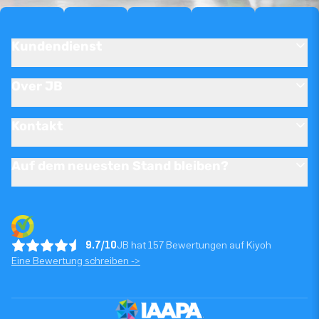
Kundendienst
Over JB
Kontakt
Auf dem neuesten Stand bleiben?
9.7/10
JB hat 157 Bewertungen auf Kiyoh
Eine Bewertung schreiben ->