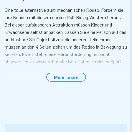
Eine tolle alternative zum mechanischen Rodeo. Fordern sie
Ihre Kunden mit diesem coolen Pull-Riding Western heraus.
Bei dieser aufblasbaren Attraktion müssen Kinder und
Erwachsene selbst anpacken. Lassen Sie eine Person auf das
aufblasbare 3D-Objekt sitzen, die anderen Teilnehmer
müssen an den 4 Seilen ziehen um das Rodeo in Bewegung zu
setzten. Es ist stehts eine Herausforderung um nicht
abgeworfen zu werden. Für alle Beteiligten ein riesen Spaß.
Kann in nur 10 Minuten aufgebaut werden
Mehr lesen
Sie können das Pull-Riding Westernr innerhalb von 10 Minuten
problemlos aufbauen. Diese aufblasbare Attraktion ist dank
des kompakten aufgerollten Formats leicht zu
transportieren. Wir liefern das Pull-Riding mit Gebläse,
Verankerungsmaterial, einer Transporttasche und einer
übersichtlichen Anleitung. Einem lustigen Erlebnis steht
nichts mehr entgegen.