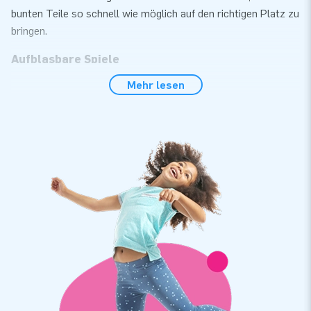
bunten Teile so schnell wie möglich auf den richtigen Platz zu
bringen.
Aufblasbare Spiele
Mehr lesen
Sie können das Puzzle ganz einfach innerhalb von 10 Minuten
einrichten, beispielsweise während einer Kinderparty, einer
Nachbarschaftsparty oder einer anderen festlichen Aktivität.
Es wird mit Gebläse, Verankerungsmaterial, Transporttasche
und Handbuch geliefert. Alle Produkte sind an mehreren
Stellen verstärkt, mehrfach genäht und bestehen aus
hochwertigem PVC. Wir bieten professionellen Service und
Lieferung. Auf diese Attraktion erhalten Sie 5 Jahre Garantie.
Auf diese Weise können Sie jahrelang optimalen Spaß
genießen.