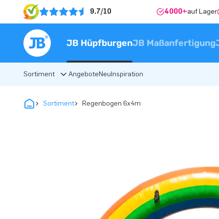
9.7/10
4000+
auf Lager
JB Hüpfburgen
JB Maßanfertigung
Sortiment
Angebote
Neu
Inspiration
Sortiment
Regenbogen 6x4m