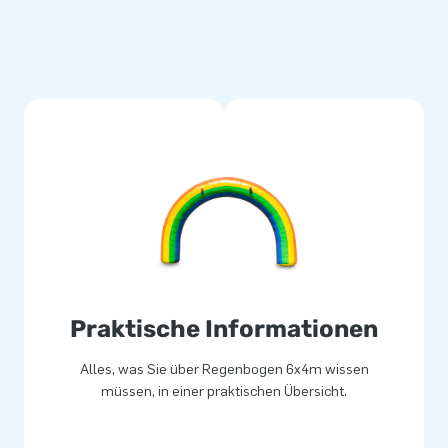
rfach vernäht. Sie werden aus
Aufgrund dessen sind sie
gen wird von JB mit einer
it diesem Produkt, Jahre
liefern Sie Ihren Kunden
 JB lässt Menschen weltweit
Praktische Informationen
ngen. Unser Team aus Designern,
 Attraktionen auf großartige
Alles, was Sie über Regenbogen 6x4m wissen
vice und die Lieferung
müssen, in einer praktischen Übersicht.