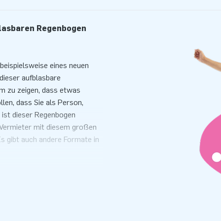
blasbaren Regenbogen
beispielsweise eines neuen
 dieser aufblasbare
um zu zeigen, dass etwas
len, dass Sie als Person,
 ist dieser Regenbogen
s Vermieter mit diesem großen
s gibt auch andere Formate in
Metern und 15 x 8 Metern!
gestellt
 innerhalb von 10 Minuten
r das erforderliche Gebläse,
genbogens benötigt wird,