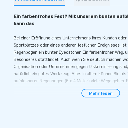
Ein farbenfrohes Fest? Mit unserem bunten auf
kann das
Bei einer Eröffnung eines Unternehmens Ihres Kunden oder 
Sportplatzes oder eines anderen festlichen Ereignisses, ist
Regenbogen ein bunter Eyecatcher. Ein farbenfroher Weg, 
Besonderes stattfindet. Auch wenn Sie deutlich machen wol
Organisation oder Unternehmen gegen Diskriminierung sind,
natürlich ein gutes Werkzeug. Alles in allem können Sie al
aufblasbaren Regenbogen (6 x 4 Meter) viele Wege gehen. E
der JB-Regenbogenkollektion. Wir haben sie auch in 9 x 6 
Mehr lesen
Der Regenbogen ist innerhalb von 10 Minuten auf
Dieser Regenbogen (der kleinste in unserem Sortiment) ist
aufgebaut. Wie alle unsere aufblasbaren Produkte liefern wi
das Transportmaterial und alles, was zur Sicherung des Re