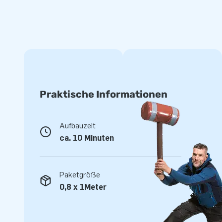
inklusive einer klaren Bedienungsanleitung.
2 Jahre Garantie
JB Hüpfburgen sind an mehreren Stellen verstärkt und meh
einer hoch qualitativen 9x9 Gewebe PVC Plane produziert. 
langlebig und einfach zu reinigen. Der aufblasbare Regenbo
Garantie von 2 Jahr geliefert. Auf diese Weise liefern Sie m
Praktische Informationen
optimalen Spielspaß.
Kaufen Sie diesen aufblasbaren Regenbogen und 
Aufbauzeit
den Tag ihres Lebens!
ca. 10 Minuten
Über 15.0000 Kunden hab sich bereits für JB entschieden.
seit über 15 Jahren wortwörtlich ein Loch in die Luft spri
Paketgröße
Entwicklern und Logistikern bieten einzigartige aufblasbare
0,8 x 1Meter
Weise! Kunden können sich auf unseren professionellen Ser
verlassen. Sie nennen uns auch " creators of greatness".