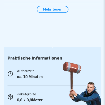
beginnen!
Mehr lesen
Dieser Rodeobulle wird mit Steuerpult geliefert
Dieser schwarze Rodeobulle ist mit 4 leichten Stützbeinen
für Stabilität ausgestattet. Es wird mit einem Bedienfeld (60 x
40 cm) und einem praktischen begleitenden Flightcase
geliefert. Mit dem Bedienfeld können Sie verschiedene
Programme für den mechanischen Stier einstellen (6
vorprogrammiert, 9 selbst einstellbar). Der Rodeobulle wird
auch mit einer praktischen Bedienungsanleitung geliefert. Und
Praktische Informationen
selbstverständlich erhalten Sie auch eine Garantie darauf.
Bestellen Sie diesen mechanischen Bullen und bieten Sie Ihren
Aufbauzeit
Kunden ein aufregendes und lustiges Erlebnis.
ca. 10 Minuten
JB Hüpfburg: mehr als 15 Jahre Erfahrung
Wir haben bereits mehr als 15.000 Menschen weltweit vor
Paketgröße
Freude springen lassen. Oft buchstäblich. Unser Team aus
0,8 x 0,9Meter