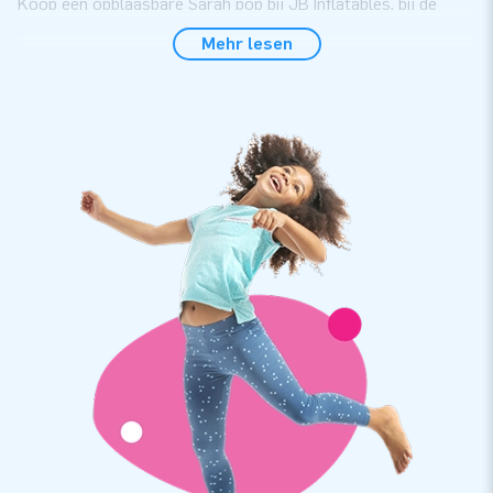
Koop een opblaasbare Sarah pop bij JB Inflatables, bij de
grootste springkussenfabrikant van Europa zijn professionele
Mehr lesen
poppen voor een verjaardag te koop voor vrolijke vijftigers.
De Sarah Bourgondiër pop kun je makkelijk in je eentje
opzetten. De opblaasbare Sarah poppen zijn erg
gebruiksvriendelijk en de jarige Jet wordt hiermee extra in
het zonnetje gezet.
Een opblaasbare pop in thema kopen bij JB
Inflatables
JB Inflatables heeft een ruim assortiment aan blikvangers.
Heb jij ze al bekeken? Want dan heb je de vele opblaasbare
Sarah en Abraham poppen vast gezien! De traditie van een
pop in de tuin zetten wanneer iemand 50 jaar wordt, is er
eentje die al jaren wordt opgepakt door familie, vrienden,
buren of kennissen. Zoek jij een Sarah 50 jaar pop, dan kun je
kiezen uit thema’s als Sarah Bourgondiër, Superman, Baby en
veel leuke combinaties met een opblaasbare Abraham pop.