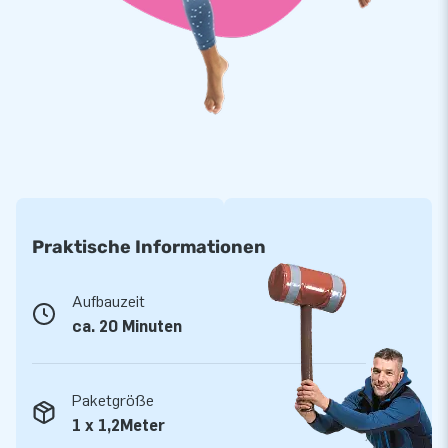
Bestellen Sie eine Weihnachtliche Schneekugel:
Sie werden es nicht bereuen
JB Hüpfburg bietet eine ganze Kollektion von
Weihnachtattraktionen zum Verkauf an. Diese aufblasbaren
Hingucker im Thema 'Weihnachten' machen Ihren Stand oder
Shop zum Hingucker. Eine Schneekugel mit Schnee verleiht
jeder Veranstaltung eine winterliche Atmosphäre,
hinzukommend sind sie extrem benutzerfreundlich. Sie
können dieses weihnachtliche Attraktion ganz einfach mit
Praktische Informationen
zwei Personen aufbauen. Es dauert etwa 20 Minuten, bis die
aufblasbare Schneekugel aufgebaut und einsatzbereit ist. Von
Aufbauzeit
der Seite können Sie in der großen, luftdichten Schneekugel
ca. 20 Minuten
Platz nehmen und sich mitten in einer weißen Winterwelt
befinden. Das gefällt jungen Besuchern und Erwachsenen
natürlich sehr gut. Bestellen Sie jetzt Ihren professionellen
Paketgröße
Schneekugel!
1 x 1,2Meter