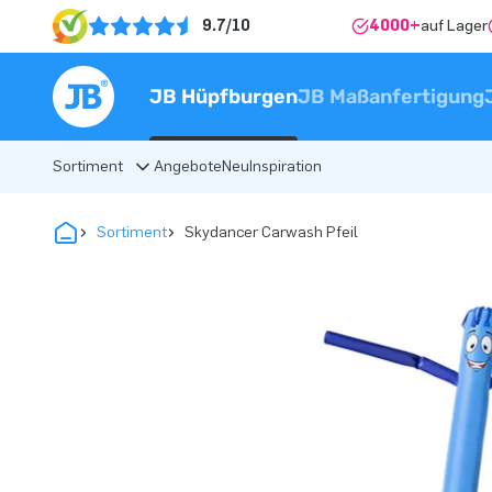
9.7/10
4000+
auf Lager
JB Hüpfburgen
JB Maßanfertigung
Sortiment
Angebote
Neu
Inspiration
Sortiment
Skydancer Carwash Pfeil