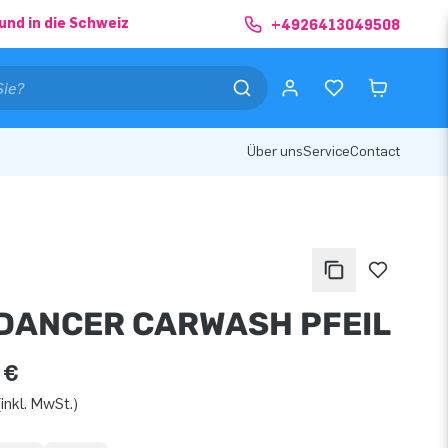
und in die Schweiz
+4926413049508
Über uns
Service
Contact
DANCER CARWASH PFEIL
 €
inkl. MwSt.)