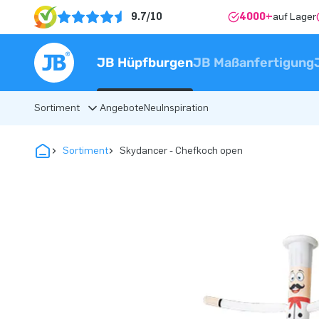
9.7/10
4000+
auf Lager
JB Hüpfburgen
JB Maßanfertigung
Sortiment
Angebote
Neu
Inspiration
Sortiment
Skydancer - Chefkoch open