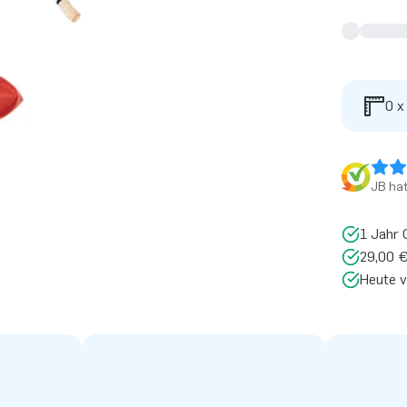
0 x
JB ha
1 Jahr 
29,00 €
Heute v