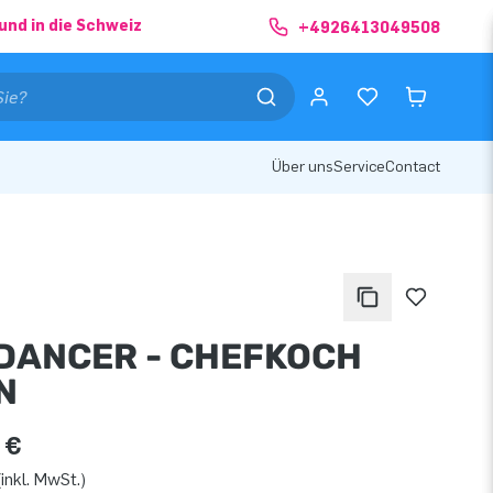
und in die Schweiz
+4926413049508
Über uns
Service
Contact
DANCER - CHEFKOCH
N
 €
inkl. MwSt.)