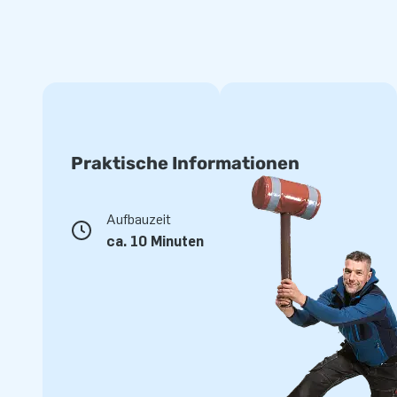
Kaufen Sie einen professionellen Skydancer von
Bei JB Hüpfburg finden Sie eine Reihe von schönen aufblas
professionellen Skydancer gibt es in allen möglichen Farbe
super benutzerfreundlich. Gebläse einschalten und WOOSH: 
schießt direkt in die Luft. Sie haben in kürzester Zeit eine
oder auf Ihrer Veranstaltung. Die aufblasbaren Hingucker v
machen sich in den sozialen Medien oft gut, zum Beispiel i
Praktische Informationen
schwingenden Himmelstänzerin imitieren. Sie werden es nic
Skydancer gekauft zu haben.
Aufbauzeit
Bestellen Sie Ihr eigenes aufblasbares Werbema
ca. 10 Minuten
Natürlich möchten Sie Ihre Party oder Ihr Meeting hervorhe
aufblasbarem Werbematerial ist eine gute Idee. Aufblasba
problemlos verstauen. Brauchen Sie es erneut? Dann könne
einrichten und aufbauen. Bei JB können Sie einen full color
Sie Ihre Lieblingsfarbe oder möchten Sie vielleicht ein Logo
Kein Problem: Wir übernehmen das für Sie!