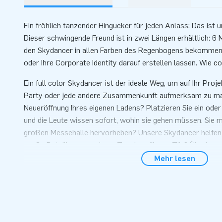
Ein fröhlich tanzender Hingucker für jeden Anlass: Das ist u
Dieser schwingende Freund ist in zwei Längen erhältlich: 6
den Skydancer in allen Farben des Regenbogens bekommen 
oder Ihre Corporate Identity darauf erstellen lassen. Wie co
Ein full color Skydancer ist der ideale Weg, um auf Ihr Projek
Party oder jede andere Zusammenkunft aufmerksam zu mac
Neueröffnung Ihres eigenen Ladens? Platzieren Sie ein ode
und die Leute wissen sofort, wohin sie gehen müssen. Sie m
großen Messehalle hervorheben? Unsere Skydancer helfen Ih
große Beteiligung an einem Tag der offenen Tür? Überlass
Skydancers!
Mehr lesen
Hinweis: Dies ist ein kundenspezifisches Produkt. Wir we
Verbindung setzen, um Ihre Wünsche zu besprechen und 
erstellen.