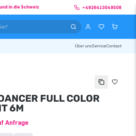
und in die Schweiz
+4926413049508
Über uns
Service
Contact
DANCER FULL COLOR
NT 6M
uf Anfrage