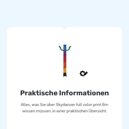
 JB Hüpfburg
bare Skydancer. Unsere
n und Größen und sie sind
Ihr fröhlicher Skydancer
n winkenden Mann in Ihrer Firma
on JB Hüpfburg fallen auf und
ndem sie die Bewegungen der
ht bereuen, eine tanzenden
terial
ben. Der Kauf von
Praktische Informationen
re Werbung können Sie
n Sie es ganz einfach wieder
Alles, was Sie über Skydancer full color print 6m
 Skydancer bestellen. Wählen
wissen müssen, in einer praktischen Übersicht.
 auf Ihrer tanzenden Luftpuppe.