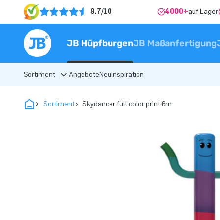
9.7/10
4000+
auf Lager
JB Hüpfburgen
JB Maßanfertigung
Sortiment
Angebote
Neu
Inspiration
Sortiment
Skydancer full color print 6m