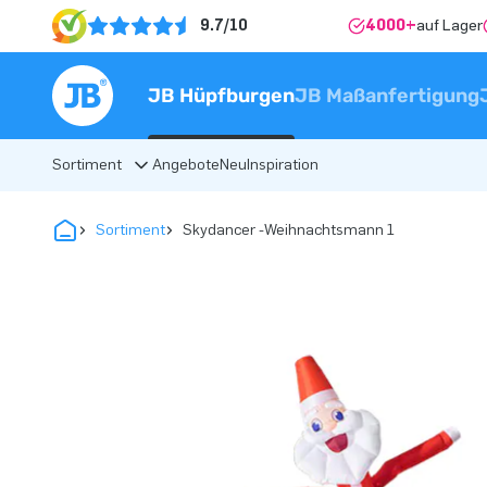
9.7/10
4000+
auf Lager
JB Hüpfburgen
JB Maßanfertigung
Sortiment
Angebote
Neu
Inspiration
Sortiment
Skydancer -Weihnachtsmann 1