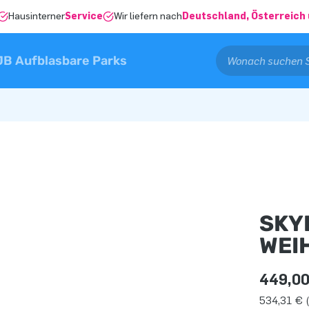
Hausinterner
Service
Wir liefern nach
Deutschland, Österreich 
JB Aufblasbare Parks
SKY
WEI
449,00
534,31 € (