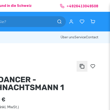
und in die Schweiz
+4926413049508
Über uns
Service
Contact
DANCER -
HNACHTSMANN 1
 €
inkl. MwSt.)