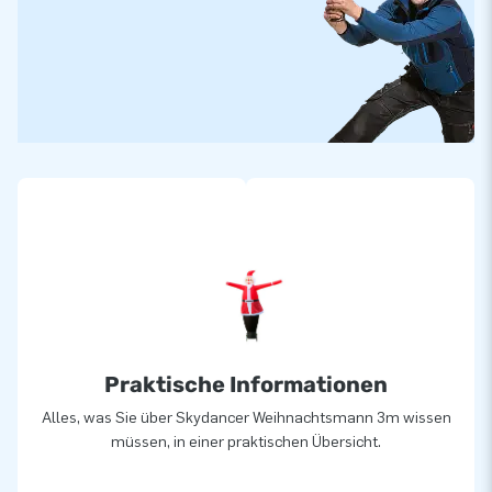
lässt Menschen weltweit seit über 15 Jahren wortwörtlich
ein Loch in die Luft springen. Unser Team aus Designern,
Entwicklern und Logistikern bieten einzigartige aufblasbare
Attraktionen auf großartige Weise! Kunden können sich auf
unseren professionellen Service und die Lieferung verlassen.
Sie nennen uns auch " creators of greatness".
3,0 m: €525,- zzgl. MwSt.
6,0 m: €575,- zzgl. MwSt.
Art. 3,0 m: 08.050.040.002
Art. 6,0 m: 08.050.040.001
Praktische Informationen
Alles, was Sie über Skydancer Weihnachtsmann 3m wissen
müssen, in einer praktischen Übersicht.