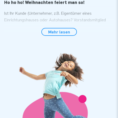
Ho ho ho! Weihnachten feiert man so!
Ist Ihr Kunde (Unternehmer, z.B. Eigentümer eines
Einrichtungshauses oder Autohauses? Vorstandsmitglied
eines Kaufmannsverbandes? Oder einfach nur jemand vom
Mehr lesen
Vorstand eines Sportvereins?) auf der Suche nach einer
spielerischen Möglichkeit, einer Weihnachtsveranstaltung den
passenden Look zu geben? Dann ist dieser Skydancer in
Weihnachtsmann-Ausführung der ideale Weg dazu. Man kann
ihn schon aus großer Entfernung tanzen sehen, diesen
fröhlichen Weihnachtsmann von nicht weniger als 6 Metern
Höhe. Und auch der kleinere Bruder von 3 Metern fällt mehr
als genug auf. Sicherlich erregt Ihr Kunde damit die
gewünschte Aufmerksamkeit
Verschiedene Varianten, aufgebaut in ca. 5
Minuten
Der Weihnachtsmann-Skydancer ist als Standardmodell