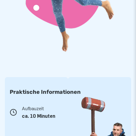
erhältlich, aber Sie können auch eine entwerfen lassen. Der
Skydancer ist innerhalb von 5 Minuten aufgebaut. Wir liefern
ihnen eine Gebrauchsanweisung, eine Transporttasche und
auf Wunsch ein Gebläse.
Top-Qualität von JB inklusive 1 Jahre Garantie
JB Hüpfburgen sind an mehreren Stellen verstärkt und
mehrfach vernäht. Sie werden aus einer hoch qualitativen 9x9
Gewebe PVC Plane produziert. Aufgrund dessen sind sie
langlebig und einfach zu reinigen. Dieser Weihnachtsmann
Skydancer wird von JB mit einer Garantie von 1 Jahr
geliefert. Auf diese Weise liefern Sie mit diesem Produkt,
Praktische Informationen
Jahre optimalen Spielspaß.
Kaufen Sie den Weihnachtsmann Skydancer und
Aufbauzeit
liefern Sie Ihren Kunden den Tag ihres Lebens!
ca. 10 Minuten
Über 15.0000 Kunden hab sich bereits für JB entschieden. JB