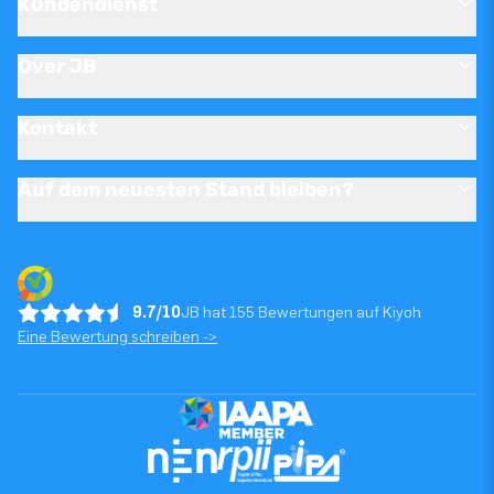
Kundendienst
Over JB
Kontakt
Auf dem neuesten Stand bleiben?
9.7/10
JB hat 155 Bewertungen auf Kiyoh
Eine Bewertung schreiben ->