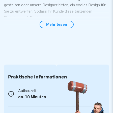
gestalten oder unsere Designer bitten, ein cooles Design für
Sie zu entwerfen. Sodass Ihr Kunde diese tanzenden
Skytubes genießen können.
Mehr lesen
Farbe: Weiß
Bitte beachten:
Dieses Produkt wird ohne Skydancer-
Gebläse angeboten, ein passendes
Skydancer-Gebläse
(Anzahl 950W Gebläse) kann separat für 290,- Euro exkl.
MwSt. bestellt werden.
Praktische Informationen
Aufbauzeit
ca. 10 Minuten