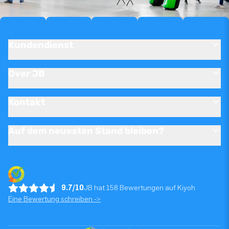
Kundendienst
Over JB
Kontakt
Auf dem neuesten Stand bleiben?
9.7/10
JB hat 158 Bewertungen auf Kiyoh
Eine Bewertung schreiben ->