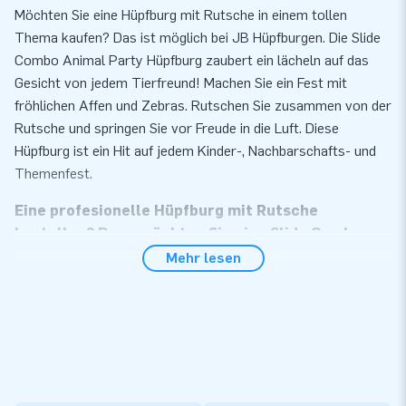
Möchten Sie eine Hüpfburg mit Rutsche in einem tollen
Thema kaufen? Das ist möglich bei JB Hüpfburgen. Die Slide
Combo Animal Party Hüpfburg zaubert ein lächeln auf das
Gesicht von jedem Tierfreund! Machen Sie ein Fest mit
fröhlichen Affen und Zebras. Rutschen Sie zusammen von der
Rutsche und springen Sie vor Freude in die Luft. Diese
Hüpfburg ist ein Hit auf jedem Kinder-, Nachbarschafts- und
Themenfest.
Eine profesionelle Hüpfburg mit Rutsche
bestellen? Dann möchten Sie eine Slide Combo
kaufen!
Mehr lesen
Die aufblasbaren Slide Combo Hüpfburg sind nicht umsonst
so beliebt. Die aufblasbaren Attraktionen für Kinder
ermöglichen stundenlangen Spielspaß. Springen ist schon
toll, aber wenn man dann noch von einer Rutsche rutschen
kann, dann ist das natürlich genial. JB Hüpfburgen verkauft