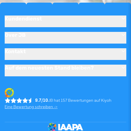
Kundendienst
Over JB
Kontakt
Auf dem neuesten Stand bleiben?
9.7/10
JB hat 157 Bewertungen auf Kiyoh
Eine Bewertung schreiben ->