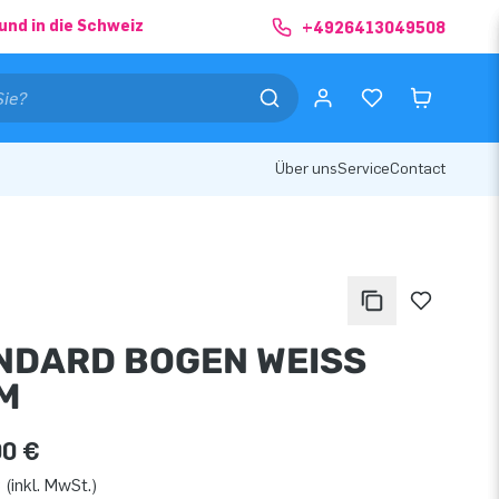
und in die Schweiz
+4926413049508
Über uns
Service
Contact
NDARD BOGEN WEISS
M
00 €
 (inkl. MwSt.)