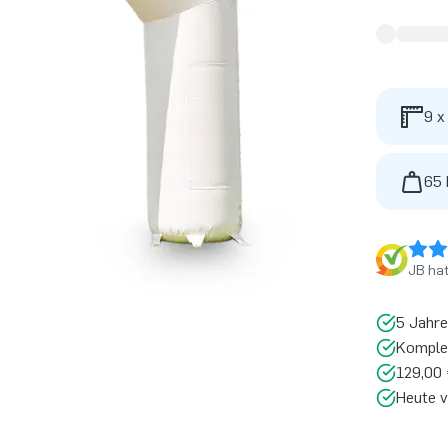
9 x
65 
JB ha
5 Jahre
Komplet
129,00 
Heute v