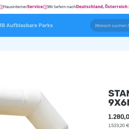
Hausinterner
Service
Wir liefern nach
Deutschland, Österreich 
JB Aufblasbare Parks
STA
9X6
1.280,
1.523,20 €