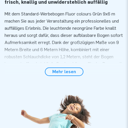
frisch, knallig und unwiderstehlich auffällig
Mit dem Standard-Werbebogen Fluor colours Grün 9x6 m
machen Sie aus jeder Veranstaltung ein professionelles und
auffälliges Erlebnis. Die leuchtende neongrüne Farbe knallt
heraus und sorgt dafür, dass dieser aufblasbare Bogen sofort
Aufmerksamkeit erregt. Dank der großzügigen Maße von 9
Metern Breite und 6 Metern Höhe, kombiniert mit einer
robusten Schlauchdicke von 1,2 Metern, steht der Bogen
immer straff und stabil. Außerdem können Sie den Bogen mit
austauschbaren Bannern ausstatten, die Sie mit
Mehr lesen
Klettverschluss befestigen, sodass Sie ihn einfach
personalisieren und als leistungsstarken Werbebogen in
Neongrün für Sportwettkämpfe, Festivals, Firmenevents und
Aktionen einsetzen können, bei denen Sichtbarkeit zählt.
Ideal für Sport, Festivals und Promotions
Ob Sie den Bogen als funktionalen Start-Ziel-Bogen, als