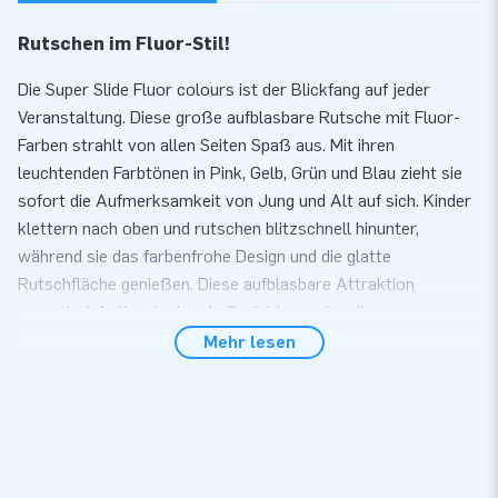
Rutschen im Fluor-Stil!
Die Super Slide Fluor colours ist der Blickfang auf jeder
Veranstaltung. Diese große aufblasbare Rutsche mit Fluor-
Farben strahlt von allen Seiten Spaß aus. Mit ihren
leuchtenden Farbtönen in Pink, Gelb, Grün und Blau zieht sie
sofort die Aufmerksamkeit von Jung und Alt auf sich. Kinder
klettern nach oben und rutschen blitzschnell hinunter,
während sie das farbenfrohe Design und die glatte
Rutschfläche genießen. Diese aufblasbare Attraktion
garantiert Action, lachende Gesichter und endlosen
Rutschspaß!
Mehr lesen
Aufbauen und Spaß haben
Die aufblasbare Rutsche ist nicht nur superlustig, sondern
auch praktisch. Innerhalb weniger Minuten steht sie stabil und
ist mit dem mitgelieferten Gebläse, den Heringen und der