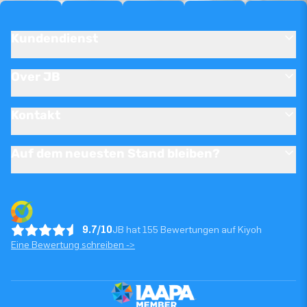
Kundendienst
Over JB
Kontakt
Auf dem neuesten Stand bleiben?
9.7/10
JB hat 155 Bewertungen auf Kiyoh
Eine Bewertung schreiben ->