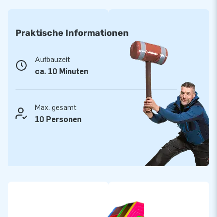
klaren Anleitung einsatzbereit. Dank des langlebigen PVCs ist
diese Rutsche für intensiven Einsatz geeignet, sowohl drinnen
als auch draußen. Ob Sporttag, Veranstaltung oder
Praktische Informationen
Vermietaktivität, die aufblasbare Rutsche sorgt immer für ein
spektakuläres Erlebnis.
Aufbauzeit
ca. 10 Minuten
Qualität und Service von JB Hüpfburgen
Bei JB Hüpfburgen kaufst du Qualität, auf die du dich
verlassen kannst. Alle unsere aufblasbaren Attraktionen
Max. gesamt
werden sorgfältig entworfen und produziert, damit sie sicher
10 Personen
und langlebig sind. Außerdem erhältst du 5 Jahre Garantie
und profitierst von schneller Lieferung ab Lager. Möchtest du
eine aufblasbare Rutsche kaufen, die viele Jahre hält und
jedes Fest komplett macht? Dann ist die Super Slide Fluor
colours die perfekte Wahl. JB Hüpfburgen: Farbe, Qualität und
garantierter Spaß!