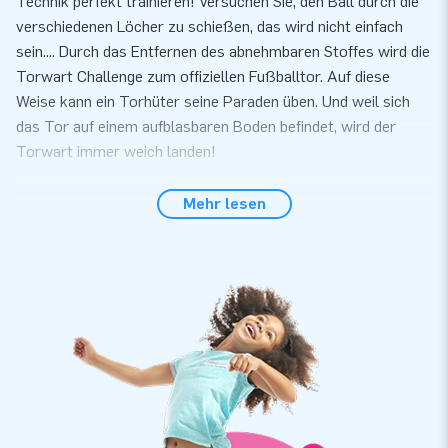
Technik perfekt trainieren! Versuchen Sie, den Ball durch die
verschiedenen Löcher zu schießen, das wird nicht einfach
sein.... Durch das Entfernen des abnehmbaren Stoffes wird die
Torwart Challenge zum offiziellen Fußballtor. Auf diese
Weise kann ein Torhüter seine Paraden üben. Und weil sich
das Tor auf einem aufblasbaren Boden befindet, wird der
Torwart immer weich landen!
Vollständig ausgestattet
Mehr lesen
Stellen Sie die Torwart Challenge einfach innerhalb von 10
Minuten auf. Zum Beispiel bei einem Fußballspiel, einer
sportlichen Aktivität oder einem anderen Ereignis. Wir liefern
diese Attraktion in einem Teil, so dass es leicht zu
transportieren ist. Das Tor wird inklusive Gebläse,
Verankerungsmaterial, Transporttasche, abnehmbarem
Torwarttuch und einer klaren Betriebsanleitung geliefert. So
haben Sie alles für einen herausfordernden Event.