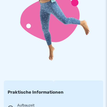
Verlassen Sie sich auf unsere Qualität und 5 Jahre
Garantie.
JB Hüpfburgen sind an mehreren Stellen verstärkt und
mehrfach vernäht. Sie werden aus einer hoch qualitativen 9x9
Gewebe PVC Plane produziert. Aufgrund dessen sind sie
langlebig und einfach zu reinigen. Die Torwart Challenge wird
von JB mit einer Garantie von 1 Jahr geliefert. Auf diese
Weise liefern Sie mit diesem Produkt, Jahre optimalen
Spielspaß.
Kaufen Sie die Torwart Challenge und liefern Sie
Ihren Kunden den Tag ihres Lebens!
Über 15.0000 Kunden hab sich bereits für JB entschieden. JB
lässt Menschen weltweit seit über 15 Jahren wortwörtlich
ein Loch in die Luft springen. Unser Team aus Designern,
Praktische Informationen
Entwicklern und Logistikern bieten einzigartige aufblasbare
Attraktionen auf großartige Weise! Kunden können sich auf
Aufbauzeit