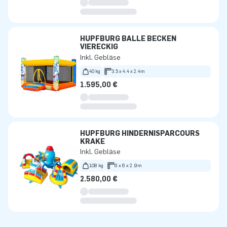
HÜPFBURG BÄLLE BECKEN
VIERECKIG
Inkl. Gebläse
40 kg
3.5 x 4.4 x 2.4m
1.595,00 €
HÜPFBURG HINDERNISPARCOURS
KRAKE
Inkl. Gebläse
108 kg
6 x 6 x 2.9m
2.580,00 €