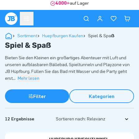
4000+
auf Lager
Sortiment
Huepfburgen Kaufen
Spiel & Spaẞ
Spiel & Spaẞ
Bieten Sie den Kleinen ein großartiges Abenteuer mit Luft und
unseren aufblasbaren Bällebad, Spieltunneln und Playzone von
JB Hüpfburg. Füllen Sie das Bad mit Wasser und die Party geht
erst
...
Mehr lesen
Filter
Kategorien
12 Ergebnisse
Sortieren nach: