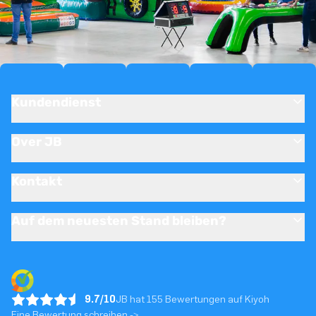
Kundendienst
Over JB
Kontakt
Auf dem neuesten Stand bleiben?
9.7/10
JB hat 155 Bewertungen auf Kiyoh
Eine Bewertung schreiben ->