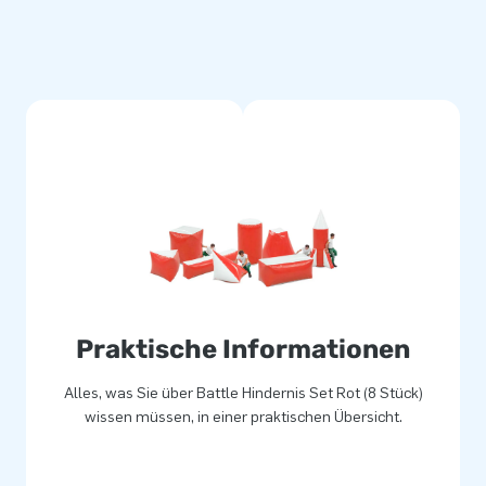
001.128
1.132
.140
1.001.130
001.138
Praktische Informationen
Alles, was Sie über Battle Hindernis Set Rot (8 Stück)
wissen müssen, in einer praktischen Übersicht.