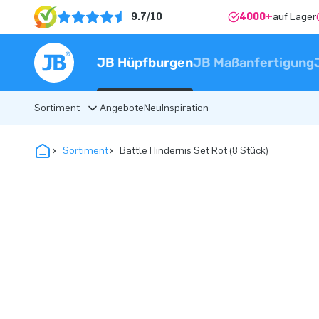
9.7/10
4000+
auf Lager
JB Hüpfburgen
JB Maßanfertigung
Sortiment
Angebote
Neu
Inspiration
Sortiment
Battle Hindernis Set Rot (8 Stück)