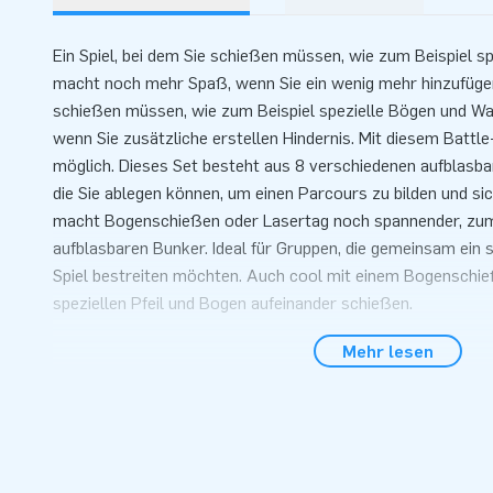
Ein Spiel, bei dem Sie schießen müssen, wie zum Beispiel s
macht noch mehr Spaß, wenn Sie ein wenig mehr hinzufügen.
schießen müssen, wie zum Beispiel spezielle Bögen und W
wenn Sie zusätzliche erstellen Hindernis. Mit diesem Battle
möglich. Dieses Set besteht aus 8 verschiedenen aufblasbar
die Sie ablegen können, um einen Parcours zu bilden und si
macht Bogenschießen oder Lasertag noch spannender, zum 
aufblasbaren Bunker. Ideal für Gruppen, die gemeinsam ein
Spiel bestreiten möchten. Auch cool mit einem Bogenschieß
speziellen Pfeil und Bogen aufeinander schießen.
Komplettes Set aus 8 verschiedenen aufblasbar
Mehr lesen
Dieses Set aus 8 verschiedenen aufblasbaren Hindernissen e
Rot (Foto in der Reihenfolge - von links nach rechts):