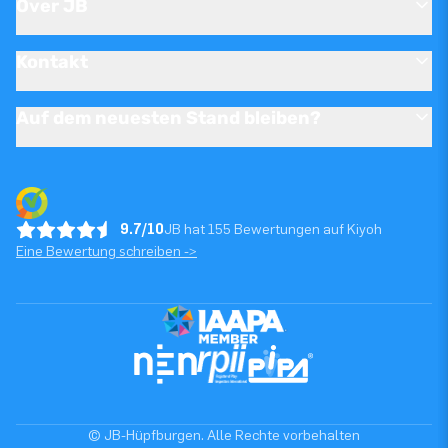
Over JB
Kontakt
Auf dem neuesten Stand bleiben?
9.7/10
JB hat 155 Bewertungen auf Kiyoh
Eine Bewertung schreiben ->
© JB-Hüpfburgen. Alle Rechte vorbehalten