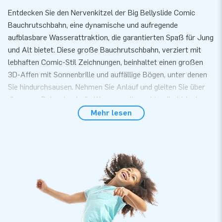
Entdecken Sie den Nervenkitzel der Big Bellyslide Comic
Bauchrutschbahn, eine dynamische und aufregende
aufblasbare Wasserattraktion, die garantierten Spaß für Jung
und Alt bietet. Diese große Bauchrutschbahn, verziert mit
lebhaften Comic-Stil Zeichnungen, beinhaltet einen großen
3D-Affen mit Sonnenbrille und auffällige Bögen, unter denen
Sie hindurchsausen. Nehmen Sie Anlauf und gleiten Sie über
die nasse Bahn, durch die Wasserspritzpunkte, direkt in das
Planschbecken am Ende der Bahn. Perfekt für heiße
Mehr lesen
Sommertage, verspricht diese Attraktion endlose Stunden
Wasserspaß.
Einzigartige aufblasbare Bauchrutschbahn im
Comic-Thema online bestellen
Bei JB Inflatables erhalten Sie nicht nur eine
Bauchrutschbahn, sondern ein Versprechen für Qualität und
Langlebigkeit. Die Big Bellyslide Comic Bauchrutschbahn ist