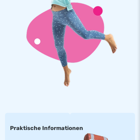
aus starkem, hochwertigem PVC gefertigt, was bedeutet,
dass sie für eine lange Lebensdauer ausgelegt ist. Die
aufblasbare Bauchrutschbahn ist zudem leicht zu warten.
Tausende Kunden haben sich bereits für JB
Inflatables entschieden
Wir sind stolz darauf sagen zu können, dass sich weltweit
tausende zufriedene Kunden für JB Inflatables entschieden
haben. Unsere Verpflichtung zu Qualität und
Kundenzufriedenheit hat uns geholfen, einen Ruf als führender
Anbieter einzigartiger aufblasbarer Attraktionen aufzubauen.
Dank unseres Teams aus talentierten Designern, Entwicklern
und Logistikmitarbeitern können wir kontinuierlich innovative
und vergnügliche aufblasbare Produkte liefern.
Praktische Informationen