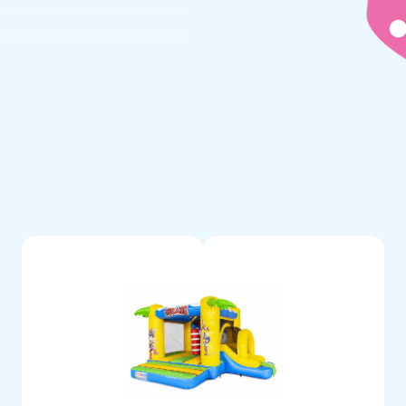
ei JB Hüpfburg zu kaufen, ist
mpakt und passt daher überall
piel. Ideal für Nachbarschafts-
 Rutsche und die Kinder werden
 dieser schönen und
inen Piraten eine Freude mit
 mit Rutsche und
burg!
ielobjekt ist bei JB Hüpfburg
uncy Box Hüpfburg mit Rutsche
ox Attraktion in Ihren
asbare Hüpfburg innerhalb
den mit einem Gebläse und
 eine Themen-Hüpfburg bei JB