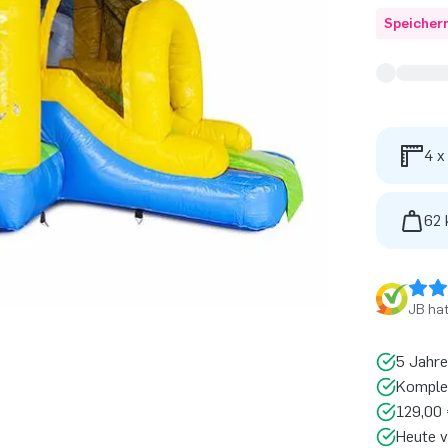
Speicher
4 x
62 
JB ha
5 Jahre
Komplet
129,00 
Heute v