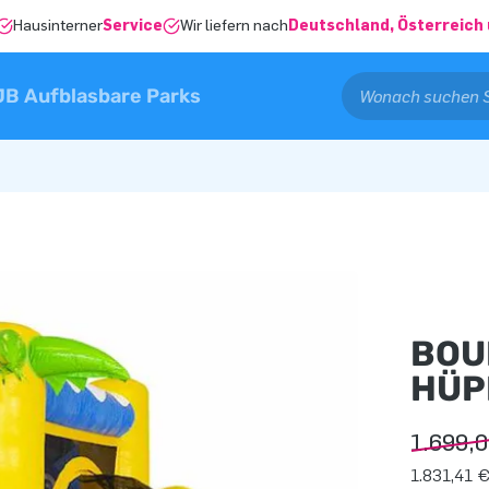
Hausinterner
Service
Wir liefern nach
Deutschland, Österreich 
JB Aufblasbare Parks
BOU
HÜP
1.699,
1.831,41 €