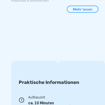
Hüpfburg bestellen
Mehr lesen
Eine aufblasbare Bouncy Box Pirate Hüpfburg mit Rutsche b
keine schlechte Idee. Diese professionelle Hüpfburg ist ko
hin. Außerdem ist diese aufblasbare Bouncy Box ein Kinders
und Kinderfeste. Kaufen Sie eine Bouncy Box Hüpfburg mit
eine tolle Zeit haben. Sie sind völlig in die lustigen Themen
professionellen Luftkissen vertieft. Machen Sie also den kle
dieser Bouncy Box Hüpfburg mit Piratenmotiv!
Auf der Suche nach einer aufblasbaren Hüpfburg
Spielobjekt? Bestellen Sie eine Bouncy Box Hüpf
Der Kauf einer professionellen Hüpfburg mit Rutsche und Sp
einfach und schnell erledigt. Wenn Sie Ihre aufblasbare Bo
Praktische Informationen
online bestellen möchten, legen Sie Ihre Lieblings-Bouncy B
Warenkorb und bezahlen Sie sofort. Sie erhalten Ihre aufbl
weniger Tage. Alle aufblasbaren Bouncy Box Specials wer
Aufbauzeit
einer 5-Jahres-Garantie geliefert. Kaufen Sie also schnell
ca. 10 Minuten