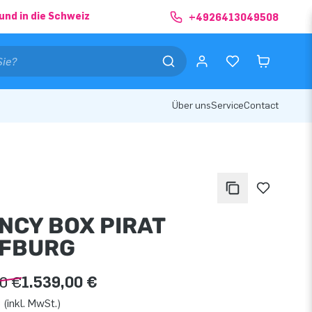
und in die Schweiz
+4926413049508
Über uns
Service
Contact
NCY BOX PIRAT
FBURG
00 €
1.539,00 €
 (inkl. MwSt.)