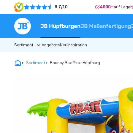
9.7/10
4000+
auf Lager
JB Hüpfburgen
JB Maßanfertigung
Sortiment
Angebote
Neu
Inspiration
Sortiment
Bouncy Box Pirat Hüpfburg