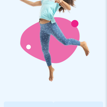
Hindernissen sind sehr beliebt
Aufblasbare Hüpfburg mit Rutsche und Hindernissen bieten
alles, was Kinder lieben: von einer aufblasbaren Rutsche bis
zu Hindernissen und viel Platz zum Springen und Spielen. Und
sie sind in vielen fröhlichen Themen erhältlich, wie diese Dino-
Hüpfburg. Entdecken Sie alle aufblasbaren Rutschen auf der
Website von JB Hüpfburgen und holen Sie sich einen solchen
coolen Publikumsmagneten nach Hause!
JB Hüpfburgen hat 3000 Hüpfburgen auf Lager
JB Hüpfburgen hat eine enorme Auswahl und führt mehr als
3000 aufblasbare Produkte auf Lager. Damit ist JB
Hüpfburgen ein führender Lieferant von Hüpfburgen. Suchen
Sie nach einer aufblasbaren Rutsche oder einer anderen
aufblasbaren Hüpfburg? Und soll sie sofort lieferbar sein oder
bevorzugen Sie eine maßgeschneiderte Gestaltung? Was
auch immer Ihre Wünsche sind: Bei uns werden Sie sicher