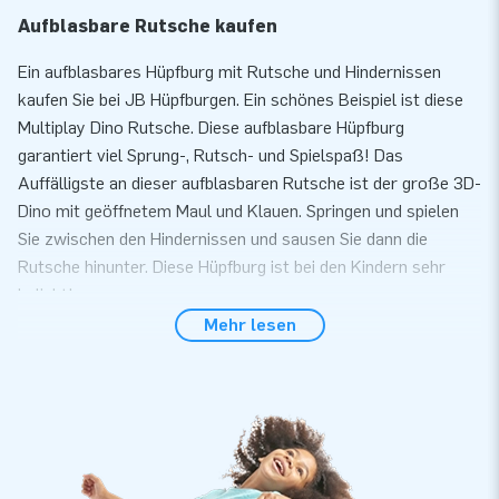
Aufblasbare Rutsche kaufen
Ein aufblasbares Hüpfburg mit Rutsche und Hindernissen
kaufen Sie bei JB Hüpfburgen. Ein schönes Beispiel ist diese
Multiplay Dino Rutsche. Diese aufblasbare Hüpfburg
garantiert viel Sprung-, Rutsch- und Spielspaß! Das
Auffälligste an dieser aufblasbaren Rutsche ist der große 3D-
Dino mit geöffnetem Maul und Klauen. Springen und spielen
Sie zwischen den Hindernissen und sausen Sie dann die
Rutsche hinunter. Diese Hüpfburg ist bei den Kindern sehr
beliebt!
Mehr lesen
Die Multiplay Super Badeenten Hüpfburg verfügt über einen
Multiplay Bereich. Sie können alternativ aber auch ein
Planschbecken anstelle der Mutliplay Hüpfburg anschließen.
Das Planschbecken (Artikelnummer 02.999.050.022) kann für
699 € zusätzlich erworben werden.
Aufblasbare Hüpfburgen mit Rutsche und