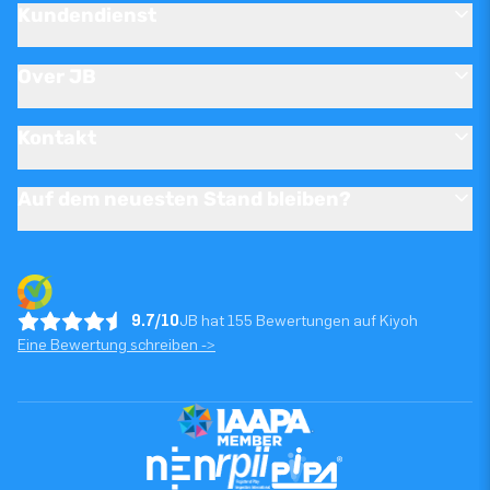
Kundendienst
Over JB
Kontakt
Auf dem neuesten Stand bleiben?
9.7/10
JB hat 155 Bewertungen auf Kiyoh
Eine Bewertung schreiben ->