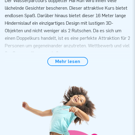
Der Wasserparcours doppelter Hai Run wird Ihnen viele
lächelnde Gesichter bescheren. Dieser attraktive Kurs bietet
endlosen Spaß. Darüber hinaus bietet dieser 16 Meter lange
Hindernislauf ein einzigartiges Design mit lustigen 3D-
Objekten und nicht weniger als 2 Rutschen. Da es sich um
einen Doppelkurs handelt, ist es eine perfekte Attraktion für 2
Personen um gegeneinander anzutreten. Wettbewerb und viel
Spaß, was will man mehr?
Mehr lesen
Sicherheit hat Vorrang
Seit vielen Jahren entwickelt und produziert JB
Wasserattraktionen, die sicher zu bedienen sind. Gut zu
wissen: Unsere Wasserspiele sind nach der Sicherheits- und
Qualitätsnorm NEN-EN 15649:2009 zertifiziert. Mit jeder
Wasserattraktion erhalten Sie ein anerkanntes Prüfzeugnis,
ein Logbuch und eine Bedienungsanleitung. Sie müssen das
Verankerungsmaterial an den Anschlagpunkten anbringen,
damit die Attraktion an Ort und Stelle bleibt und nicht zu nahe