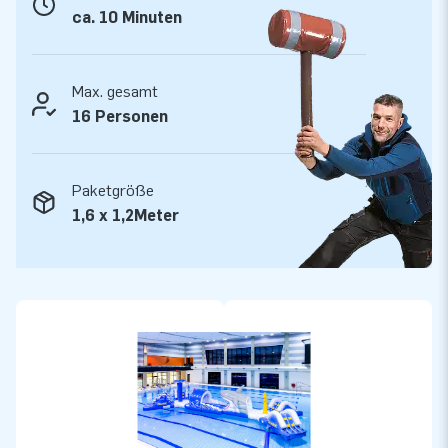
entschieden
ca. 10 Minuten
JB lässt Menschen weltweit seit über 15 Jahren
wortwörtlich ein Loch in die Luft springen. Unser Team aus
Max. gesamt
Designern, Entwicklern und Logistikern bieten einzigartige
16 Personen
aufblasbare Attraktionen auf großartige Weise! Kunden
können sich auf unseren professionellen Service und die
Lieferung verlassen. Sie nennen uns auch " creators of
Paketgröße
greatness".
1,6 x 1,2Meter