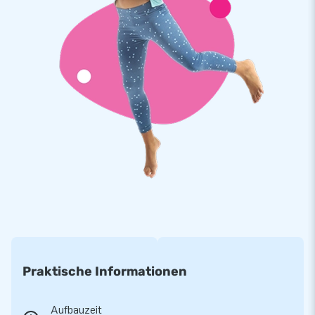
an anderen Objekten treibt. Auf diese Weise können Sie alles
schnell erledigen und ein großartiges Erlebnis erleben.
Sicherheit hat bei JB immer Vorrang
Unsere Produkte bestehen aus starkem,
hochfrequenzgeschweißten PVC-Tüchern von 900
Gramm/m2. Auf diese Weise garantieren wir die Qualität
unserer Produkte. Darüber hinaus verfügen die Tücher über
eine spezielle Schutzschicht, die Chlor und eindringendem
Wasser standhalten kann. Auf diese Weise erhalten Sie ein
nachhaltiges Produkt, dass Sie über Jahre hinweg genießen
werden. Auf den Wasserparcours doppelter Hai Run erhalten
Sie 1 Jahr Garantie.
Kaufen Sie den Wasserparcours doppelter Hai Run und liefern
Sie Ihren Kunden den Tag ihres Lebens!
Praktische Informationen
Über 15.0000 Kunden hab sich bereits für JB
Aufbauzeit