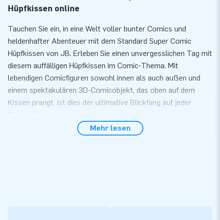
Hüpfkissen online
Tauchen Sie ein, in eine Welt voller bunter Comics und
heldenhafter Abenteuer mit dem Standard Super Comic
Hüpfkissen von JB. Erleben Sie einen unvergesslichen Tag mit
diesem auffälligen Hüpfkissen im Comic-Thema. Mit
lebendigen Comicfiguren sowohl innen als auch außen und
einem spektakulären 3D-Comicobjekt, das oben auf dem
Kissen prangt, ist dies der ultimative Blickfang auf jeder
Veranstaltung.
Mehr lesen
Kaufen Sie ein Standard-Hüpfburg bei JB
Hüpfburgen
Die Standard Super Comic Hüpfburg kann innerhalb von 10
Minuten für verschiedene Veranstaltungen wie
Nachbarschaftsfeste, Festivals oder Sporttage leicht
aufgebaut werden. Dank der extra breiten Einstiegsrampe
können mehrere Abenteurer gleichzeitig das bunte Luftkissen