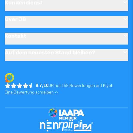
Kundendienst
Over JB
Kontakt
Auf dem neuesten Stand bleiben?
9.7/10
JB hat 155 Bewertungen auf Kiyoh
Eine Bewertung schreiben ->