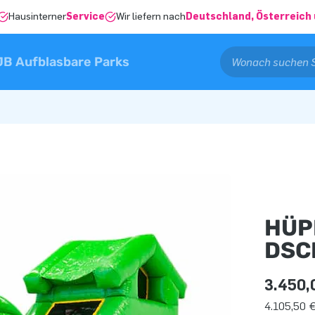
Hausinterner
Service
Wir liefern nach
Deutschland, Österreich 
JB Aufblasbare Parks
HÜP
DSC
3.450,
4.105,50 €