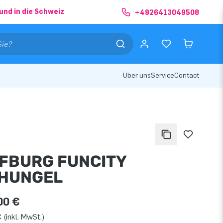
und in die Schweiz
+4926413049508
Über uns
Service
Contact
FBURG FUNCITY
HUNGEL
00 €
 (inkl. MwSt.)