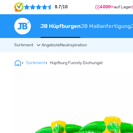
9.7/10
4000+
auf Lager
JB Hüpfburgen
JB Maßanfertigung
Sortiment
Angebote
Neu
Inspiration
Sortiment
Hüpfburg Funcity Dschungel