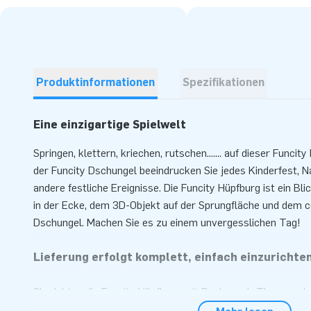
Produktinformationen
Spezifikationen
Eine einzigartige Spielwelt
Springen, klettern, kriechen, rutschen....... auf dieser Funcit
der Funcity Dschungel beeindrucken Sie jedes Kinderfest,
andere festliche Ereignisse. Die Funcity Hüpfburg ist ein Bli
in der Ecke, dem 3D-Objekt auf der Sprungfläche und dem
Dschungel. Machen Sie es zu einem unvergesslichen Tag!
Lieferung erfolgt komplett, einfach einzurichte
Sie richten die Funcity Hüpfburg mit Dschungel -Thema sehr
von 10 Minuten ein. Diese Hüpfburg ist aufgrund der kompak