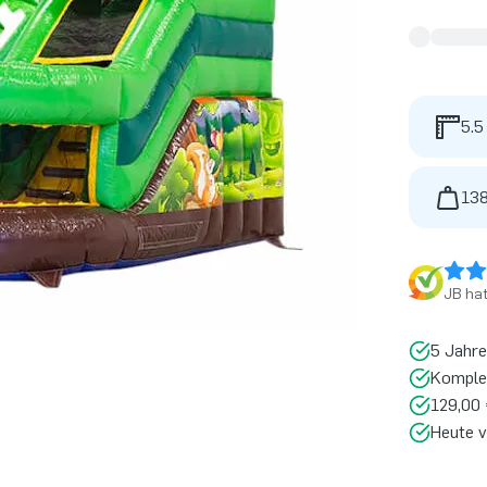
5.5
138
JB ha
5 Jahre
Komplet
129,00 
Heute v