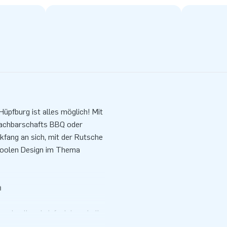
y Hüpfburg ist alles möglich! Mit
 Nachbarschafts BBQ oder
ckfang an sich, mit der Rutsche
 coolen Design im Thema
n
 schnell und einfach innerhalb
ten, aufgerollten Größe leicht