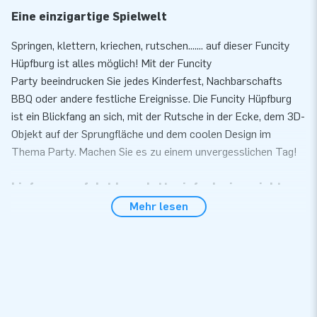
Eine einzigartige Spielwelt
Springen, klettern, kriechen, rutschen....... auf dieser Funcity
Hüpfburg ist alles möglich! Mit der Funcity
Party beeindrucken Sie jedes Kinderfest, Nachbarschafts
BBQ oder andere festliche Ereignisse. Die Funcity Hüpfburg
ist ein Blickfang an sich, mit der Rutsche in der Ecke, dem 3D-
Objekt auf der Sprungfläche und dem coolen Design im
Thema Party. Machen Sie es zu einem unvergesslichen Tag!
Lieferung erfolgt komplett, einfach einzurichten
Mehr lesen
Sie richten die Funcity Hüpfburg mit Party -Thema sehr
schnell und einfach innerhalb von 10 Minuten ein. Diese
Hüpfburg ist aufgrund der kompakten, aufgerollten Größe
leicht zu transportieren. Wir liefern die Hüpfburg inklusive
Gebläse, Verankerungsmaterial, einer Transporttasche und
einer übersichtlichen Anleitung. So haben Sie alles für ein