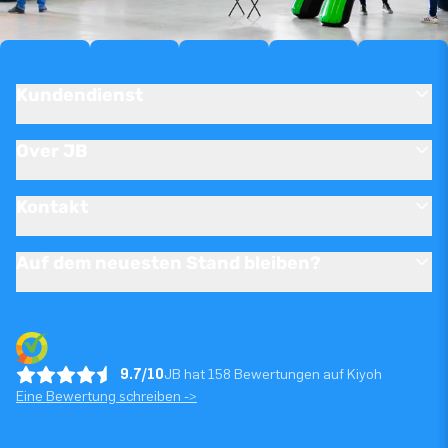
Kundendienst
Over JB
Kontakt
Auf dem neuesten Stand bleiben?
9.7/10
JB hat 158 Bewertungen auf Kiyoh
Eine Bewertung schreiben ->