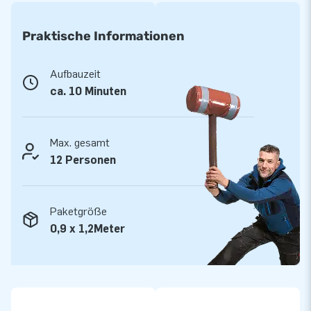
schönes Erlebnis!
Praktische Informationen
Superstarkes Material und bis zu 5 Jahre Garantie
Aufbauzeit
JB Hüpfburgen sind an mehreren Stellen verstärkt und
ca. 10 Minuten
mehrfach vernäht. Sie werden aus einer hoch qualitativen 9x9
Gewebe PVC Plane produziert. Aufgrund dessen sind sie
langlebig und einfach zu reinigen. Die Funcity Hüpfburg
Max. gesamt
Party wird von JB mit einer Garantie von 5 Jahren geliefert.
12 Personen
Auf diese Weise liefern Sie mit diesem Produkt, Jahre
optimalen Spielspaß.
Paketgröße
Kaufen Sie die Funcity Hüpfburg Party und liefern Sie Ihren
0,9 x 1,2Meter
Kunden den Tag ihres Lebens!
Über 15.0000 Kunden hab sich bereits für JB
entschieden
JB lässt Menschen weltweit seit über 15 Jahren