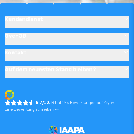
Kundendienst
Over JB
Kontakt
Auf dem neuesten Stand bleiben?
9.7/10
JB hat 155 Bewertungen auf Kiyoh
Eine Bewertung schreiben ->