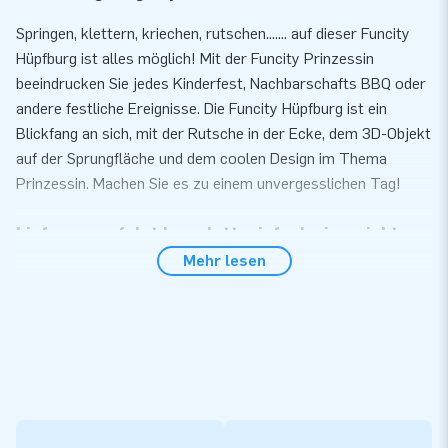
Springen, klettern, kriechen, rutschen....... auf dieser Funcity
Hüpfburg ist alles möglich! Mit der Funcity Prinzessin
beeindrucken Sie jedes Kinderfest, Nachbarschafts BBQ oder
andere festliche Ereignisse. Die Funcity Hüpfburg ist ein
Blickfang an sich, mit der Rutsche in der Ecke, dem 3D-Objekt
auf der Sprungfläche und dem coolen Design im Thema
Prinzessin. Machen Sie es zu einem unvergesslichen Tag!
Lieferung erfolgt komplett, einfach einzurichten
Mehr lesen
Sie richten die Funcity Hüpfburg mit Prinzessin -Thema sehr
schnell und einfach innerhalb von 10 Minuten ein. Diese
Hüpfburg ist aufgrund der kompakten, aufgerollten Größe
leicht zu transportieren. Wir liefern die Hüpfburg inklusive
Gebläse, Verankerungsmaterial, einer Transporttasche und
einer übersichtlichen Anleitung. So haben Sie alles für ein
schönes Erlebnis!