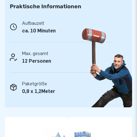
Praktische Informationen
Superstarkes Material und bis zu 5 Jahre Garantie
Aufbauzeit
JB Hüpfburgen sind an mehreren Stellen verstärkt und
ca. 10 Minuten
mehrfach vernäht. Sie werden aus einer hoch qualitativen 9x9
Gewebe PVC Plane produziert. Aufgrund dessen sind sie
langlebig und einfach zu reinigen. Die Funcity Hüpfburg
Max. gesamt
Prinzessin wird von JB mit einer Garantie von 5 Jahren
12 Personen
geliefert. Auf diese Weise liefern Sie mit diesem Produkt,
Jahre optimalen Spielspaß.
Paketgröße
Kaufen Sie die Funcity Hüpfburg Prinzessin und liefern Sie
0,9 x 1,2Meter
Ihren Kunden den Tag ihres Lebens!
Über 15.0000 Kunden hab sich bereits für JB
entschieden
JB lässt Menschen weltweit seit über 15 Jahren
wortwörtlich ein Loch in die Luft springen. Unser Team aus