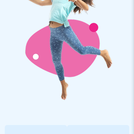
kompakt als ein Teil geliefert wodurch Sie einfach und
komfortable transportierbar ist. Die aufblasbare
Konstruktion wird inkl. Gebläse, Erdnägel, Transporttasche
und einer deutlichen Bedienungsanleitung geliefert. Ein
komplett Set für ein abenteuerreiches Erlebnis.
Qualität und Garantie
JB Hüpfburgen sind an mehreren Stellen verstärkt und
mehrfach vernäht. Sie werden aus einer hoch qualitativen 9x9
Gewebe PVC Plane produziert. Aufgrund dessen sind Sie
langlebig und einfach zu reinigen. Zu dem gewähren wir Ihnen
5 Jahre Herstellergarantie, aus diesem Grund liefern Sie mit
diesem Produkt jahrelang optimalen Spielspaß.
Kaufen Sie diese lustige Hüpfburg und liefern Sie Ihren Kunden
den Tag Ihres Lebens!
Über 15.0000 Kunden hab sich bereits für JB