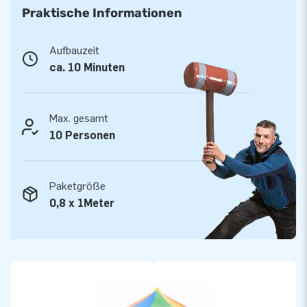
entschieden
Praktische Informationen
JB lässt Menschen weltweit seit über 15 Jahren wörtlich
gesehen ein Loch in die Luft springen. Unser Team aus
Aufbauzeit
Designern, Entwicklern und Logistikern bieten einzigartige
ca. 10 Minuten
aufblasbare Attraktionen auf großartiger Weise! Kunden
können sich auf unserem professionellen Service und die
Max. gesamt
Lieferung verlassen. Sie nennen uns auch "creators of
10 Personen
greatness".
Paketgröße
0,8 x 1Meter