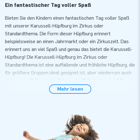
Ein fantastischer Tag voller Spaß
Bieten Sie den Kindern einen fantastischen Tag voller Spaß
mit unserer Karussell-Hüpfburg im Zirkus oder
Standardthema. Die Form dieser Hüpfburg erinnert
beispielsweise an einen Jahrmarkt oder ein Zirkuszelt. Das
erinnert uns an viel Spaß und genau das bietet die Karussell-
Hüpfburg! Die Karussell-Hüpfburg im Zirkus oder
Standardthema ist eine auffallende und fröhliche Hüpfburg, die
für größere Gruppen ideal geeignet ist, aber wiederrum auch
nicht zu groß für private Feiern oder Geburtstage ist. Mit
dieser Karussell-Hüpfburg können Sie sicher sein, dass die
Mehr lesen
Kinder einen Tag voller Spaß haben werden!
Komfort und Service
Bauen Sie unsere Karussell Zirkus oder Standard Hüpfburg
innerhalb von 10 Minuten auf. Zum Beispiel während einer
Kinder- oder Nachbarschaftsparty. Die Hüpfburg wird