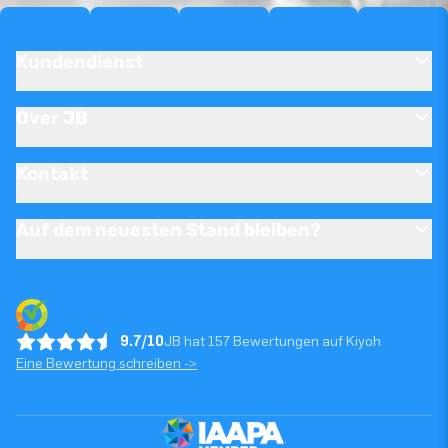
Kundendienst
Over JB
Kontakt
Auf dem neuesten Stand bleiben?
9.7/10
JB hat 157 Bewertungen auf Kiyoh
Eine Bewertung schreiben ->