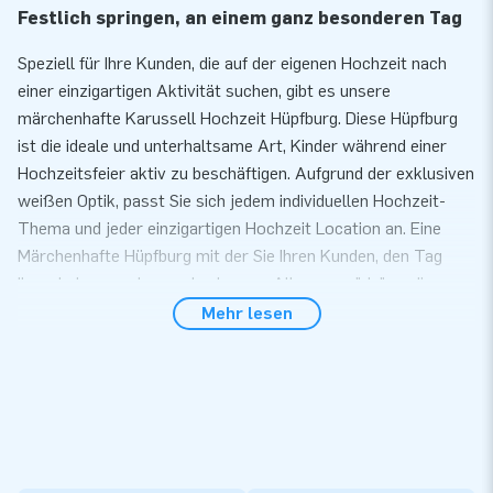
Festlich springen, an einem ganz besonderen Tag
Speziell für Ihre Kunden, die auf der eigenen Hochzeit nach
einer einzigartigen Aktivität suchen, gibt es unsere
märchenhafte Karussell Hochzeit Hüpfburg. Diese Hüpfburg
ist die ideale und unterhaltsame Art, Kinder während einer
Hochzeitsfeier aktiv zu beschäftigen. Aufgrund der exklusiven
weißen Optik, passt Sie sich jedem individuellen Hochzeit-
Thema und jeder einzigartigen Hochzeit Location an. Eine
Märchenhafte Hüpfburg mit der Sie Ihren Kunden, den Tag
Ihres Lebens wahr werden lassen. Alle sagen "Ja" zu diesem
traumhaften Hochzeit Hüpfburg!
Mehr lesen
Komfort und Service
Bauen Sie unsere Karussell Hochzeit Hüpfburg innerhalb von
10 Minuten auf. Zum Beispiel während einer Kinder- oder
Nachbarschaftsparty. Die Hüpfburg wird kompakt als ein Teil
geliefert wodurch Sie einfach und komfortable