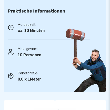
transportierbar ist. Die aufblasbare Konstruktion wird inkl.
Gebläse, Erdnägel, Transporttasche und einer deutlichen
Praktische Informationen
Bedienungsanleitung geliefert. Ein komplett Set für ein
abenteuerreiches Erlebnis.
Aufbauzeit
ca. 10 Minuten
Qualität und Garantie
JB Hüpfburgen sind an mehreren Stellen verstärkt und
mehrfach vernäht. Sie werden aus einer hoch qualitativen 9x9
Max. gesamt
Gewebe PVC Plane produziert. Aufgrund dessen sind Sie
10 Personen
langlebig und einfach zu reinigen. Zu dem gewähren wir Ihnen
5 Jahre Herstellergarantie, aus diesem Grund liefern Sie mit
Paketgröße
diesem Produkt jahrelang optimalen Spielspaß.
0,8 x 1Meter
Kaufen Sie diese lustige Hüpfburg und liefern Sie Ihren Kunden
den Tag Ihres Lebens!
Über 15.0000 Kunden hab sich bereits für JB
entschieden