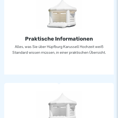
JB lässt Menschen weltweit seit über 15 Jahren wörtlich
gesehen ein Loch in die Luft springen. Unser Team aus
Designern, Entwicklern und Logistikern bieten einzigartige
aufblasbare Attraktionen auf großartiger Weise! Kunden
können sich auf unserem professionellen Service und die
Praktische Informationen
Lieferung verlassen. Sie nennen uns auch "creators of
greatness".
Alles, was Sie über Hüpfburg Karussell Hochzeit weiß
Standard wissen müssen, in einer praktischen Übersicht.