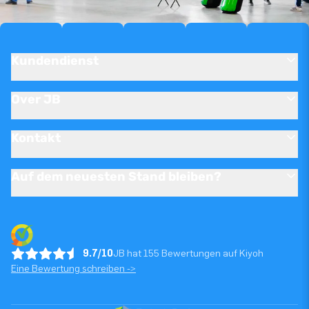
Kundendienst
Over JB
Kontakt
Auf dem neuesten Stand bleiben?
9.7/10
JB hat 155 Bewertungen auf Kiyoh
Eine Bewertung schreiben ->