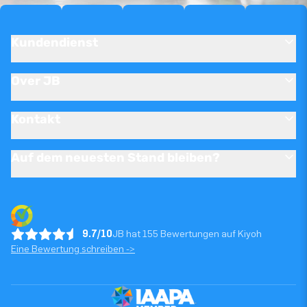
Kundendienst
Over JB
Kontakt
Auf dem neuesten Stand bleiben?
9.7/10
JB hat 155 Bewertungen auf Kiyoh
Eine Bewertung schreiben ->