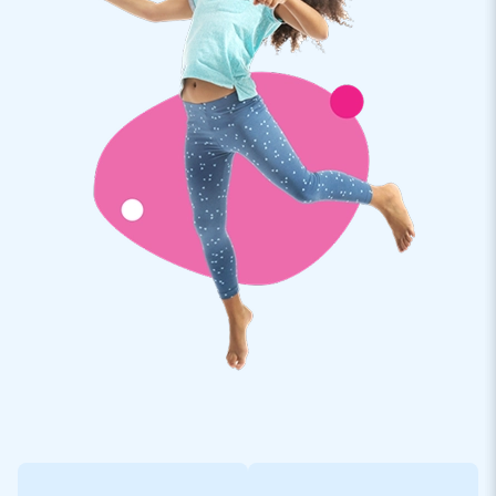
Maß ohne Bad: 2,3 m × 3,6 m × 3,6 m
Die Mini Splash Hüpfburg verfügt über eine aufblasbares
Wasserbecken . Ein luftdichtes Bad kann separat gegen
einen Aufpreis von 200 € zzgl. MwSt. erworben werden.