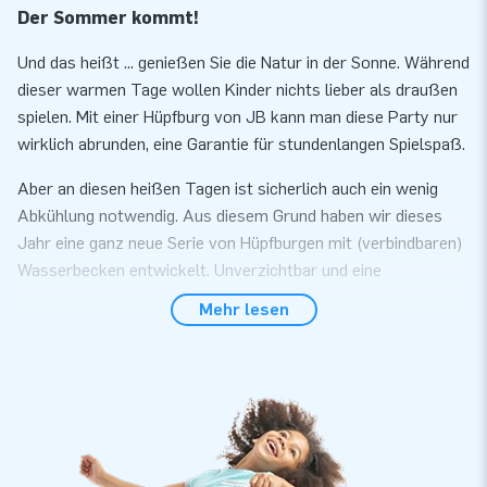
Der Sommer kommt!
Und das heißt ... genießen Sie die Natur in der Sonne. Während
dieser warmen Tage wollen Kinder nichts lieber als draußen
spielen. Mit einer Hüpfburg von JB kann man diese Party nur
wirklich abrunden, eine Garantie für stundenlangen Spielspaß.
Aber an diesen heißen Tagen ist sicherlich auch ein wenig
Abkühlung notwendig. Aus diesem Grund haben wir dieses
Jahr eine ganz neue Serie von Hüpfburgen mit (verbindbaren)
Wasserbecken entwickelt. Unverzichtbar und eine
Erweiterung Ihres Sortiments! Alle unsere Hüpfburgen
Mehr lesen
werden mit einem Zertifikat für die Verwendung mit Wasser
und auch mit Ballbackbällen geliefert.
Somit ist es okay wenn Sie einen Tag lang regnen, Sie können
nämlich die Hüpfburg auch Indoor platzieren und mit einem
Bällebad verwenden.