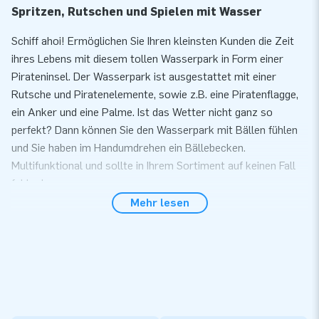
Spritzen, Rutschen und Spielen mit Wasser
Schiff ahoi! Ermöglichen Sie Ihren kleinsten Kunden die Zeit
ihres Lebens mit diesem tollen Wasserpark in Form einer
Pirateninsel. Der Wasserpark ist ausgestattet mit einer
Rutsche und Piratenelemente, sowie z.B. eine Piratenflagge,
ein Anker und eine Palme. Ist das Wetter nicht ganz so
perfekt? Dann können Sie den Wasserpark mit Bällen fühlen
und Sie haben im Handumdrehen ein Bällebecken.
Multifunktional und sollte in Ihrem Sortiment auf keinen Fall
fehlen!
Mehr lesen
Spielen und Rutschen klein
Sie können den Wasserpark einfach innerhalb von 10 Minuten
aufbauen, z.B. während einem Kinderfest, auf einem
Nachbarschaftsfest oder während anderen Aktivitäten. Die
Attraktion wird geliefert inklusive Gebläse,
Verankerungsmaterial, Transportsack und