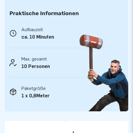
Gebrauchsanleitung. Alle Produkte sind an mehreren Punkten
verstärkt, mehrfach genäht und hergestellt aus
Praktische Informationen
hochwertigem PVC. Wir bieten Ihnen professionellen Service
und Lieferung. Sie erhalten auf diese Attraktion 5 Jahre
Aufbauzeit
Garantie. So haben Sie jahrelang Freude an diesem
ca. 10 Minuten
Wasserpark.
Max. gesamt
10 Personen
Paketgröße
1 x 0,8Meter