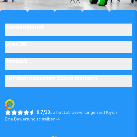
Kundendienst
Over JB
Kontakt
Auf dem neuesten Stand bleiben?
9.7/10
JB hat 155 Bewertungen auf Kiyoh
Eine Bewertung schreiben ->