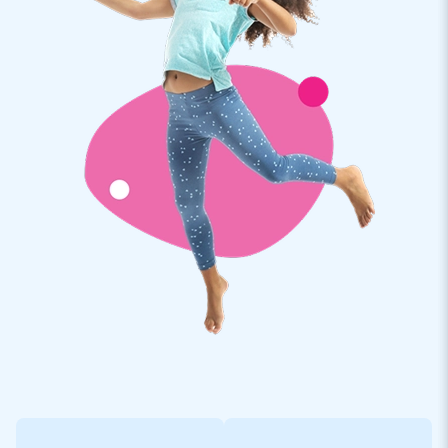
Maß ohne Bad: 2,3 m × 3,6 m × 3,2 m
Die Multi Splash Hüpfburg verfügt über eine aufblasbares
Wasserbecken . Ein luftdichtes Bad kann separat gegen
einen Aufpreis von 200 € zzgl. MwSt. erworben werden.