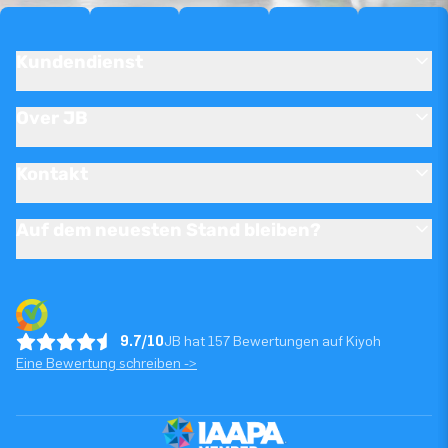
Kundendienst
Over JB
Kontakt
Auf dem neuesten Stand bleiben?
9.7/10
JB hat 157 Bewertungen auf Kiyoh
Eine Bewertung schreiben ->