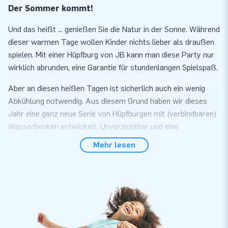
Der Sommer kommt!
Und das heißt ... genießen Sie die Natur in der Sonne. Während
dieser warmen Tage wollen Kinder nichts lieber als draußen
spielen. Mit einer Hüpfburg von JB kann man diese Party nur
wirklich abrunden, eine Garantie für stundenlangen Spielspaß.
Aber an diesen heißen Tagen ist sicherlich auch ein wenig
Abkühlung notwendig. Aus diesem Grund haben wir dieses
Jahr eine ganz neue Serie von Hüpfburgen mit (verbindbaren)
Wasserbecken entwickelt. Unverzichtbar und eine
Erweiterung Ihres Sortiments! Alle unsere Hüpfburgen
Mehr lesen
werden mit einem Zertifikat für die Verwendung mit Wasser
und auch mit Ballbackbällen geliefert.
Somit ist es okay wenn Sie einen Tag lang regnen, Sie können
nämlich die Hüpfburg auch Indoor platzieren und mit einem
Bällebad verwenden.