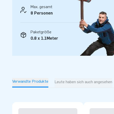
Winterangebot um eine auffällige Multifun Gingerbread Hüp
Max. gesamt
Sie sich einen stimmungsvollen Publikumsmagneten, über 
8 Personen
lange sprechen werden.
Paketgröße
0.8 x 1.1Meter
Verwandte Produkte
Leute haben sich auch angesehen