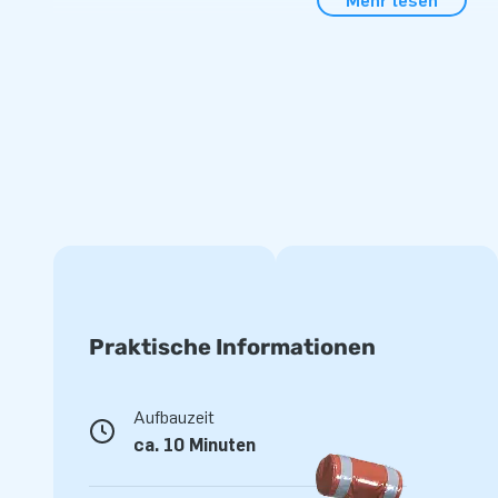
Mehr lesen
Eine Weihnachts-Hüpfburg, die bei jeder Winterv
Eine Weihnachts-Hüpfburg ist die ideale Möglichkeit, eine 
schaffen und gleichzeitig eine Attraktion anzubieten, zu de
zurückkehren möchten. Diese Winter-Hüpfburg wird komple
Verankerungsmaterial, Transporttasche und einer verständli
sodass sie schnell und einfach aufgebaut werden kann. Dan
der professionellen Verarbeitung eignet sich diese Winter-H
Einsatz durch Vermietunternehmen, Veranstaltungsorgani
Freizeitparks. Das einzigartige Thema macht sie zu einer w
Wintersortiment.
Vertrauen Sie auf die Qualität von JB Hüpfburge
Praktische Informationen
Mit einer Hüpfburg von JB Hüpfburgen entscheiden Sie sich f
und jahrelangen Bedienkomfort. Jede Hüpfburg wird aus st
Aufbauzeit
Materialien hergestellt und gründlich kontrolliert, bevor si
ca. 10 Minuten
hinaus profitieren Sie von einem großen Lagerbestand, schn
Service- und Reparaturteam und ganzen 5 Jahren Garantie.