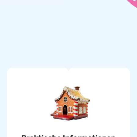
eranstaltung auffällt
winterliche Atmosphäre zu
r Kinder immer wieder
tt mit Gebläse,
chen Anleitung geliefert,
k der robusten Materialien und
üpfburg für den intensiven
satoren, Kommunen und
ertvollen Ergänzung für jedes
n
ür Qualität, Zuverlässigkeit
arken, verschleißfesten
e unser Werk verlässt. Darüber
eller Lieferung, einem eigenen
 Möchten Sie Ihr