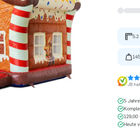
5.2
145
JB ha
5 Jahre
Komplet
129,00 
Heute v