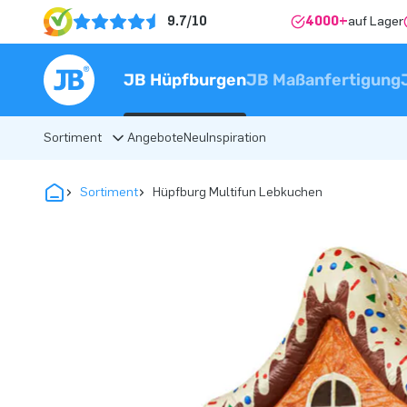
9.7/10
4000+
auf Lager
JB Hüpfburgen
JB Maßanfertigung
Sortiment
Angebote
Neu
Inspiration
Sortiment
Hüpfburg Multifun Lebkuchen