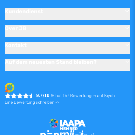
Kundendienst
Over JB
Kontakt
Auf dem neuesten Stand bleiben?
9.7/10
JB hat 157 Bewertungen auf Kiyoh
Eine Bewertung schreiben ->