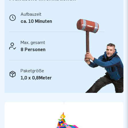
Über 15.0000 Kunden hab sich bereits für JB
entschieden
Aufbauzeit
JB lässt Menschen weltweit seit über 15 Jahren wörtlich
ca. 10 Minuten
gesehen ein Loch in die Luft springen. Unser Team aus
Designern, Entwicklern und Logistikern bieten einzigartige
Max. gesamt
aufblasbare Attraktionen auf großartiger Weise! Kunden
8 Personen
können sich auf unserem professionellen Service und die
Lieferung verlassen. Sie nennen uns auch "creators of
greatness".
Paketgröße
1,0 x 0,8Meter