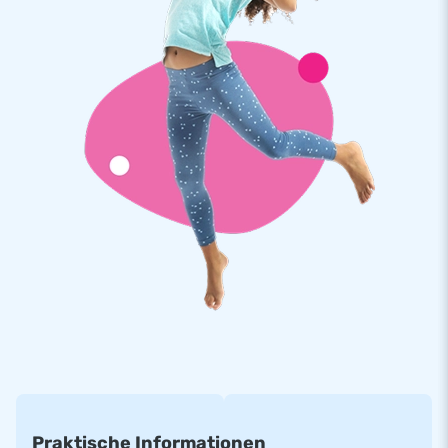
Nachbarschaftsparty. Die Hüpfburg wird kompakt als ein Teil
geliefert wodurch Sie einfach und komfortable
transportierbar ist. Die aufblasbare Konstruktion wird inkl.
Gebläse, Erdnägel, Transporttasche und einer deutlichen
Bedienungsanleitung geliefert. Ein komplett Set für ein
abenteuerreiches Erlebnis.
Qualität und Garantie
JB Hüpfburgen sind an mehreren Stellen verstärkt und
mehrfach vernäht. Sie werden aus einer hoch qualitativen 9x9
Gewebe PVC Plane produziert. Aufgrund dessen sind Sie
langlebig und einfach zu reinigen. Zu dem gewähren wir Ihnen
5 Jahre Herstellergarantie, aus diesem Grund liefern Sie mit
diesem Produkt jahrelang optimalen Spielspaß.
Kaufen Sie diese lustige Hüpfburg und liefern Sie Ihren Kunden
den Tag Ihres Lebens!
Praktische Informationen