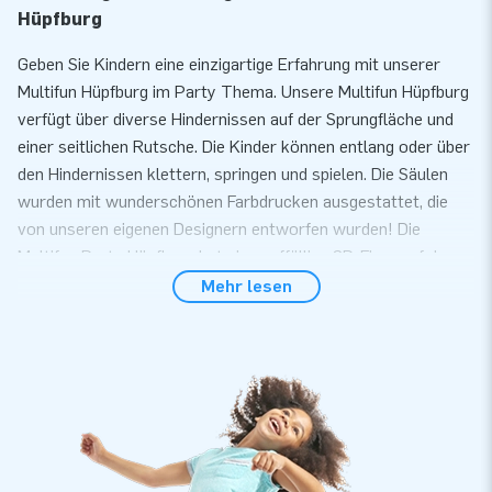
Hüpfburg
Geben Sie Kindern eine einzigartige Erfahrung mit unserer
Multifun Hüpfburg im Party Thema. Unsere Multifun Hüpfburg
verfügt über diverse Hindernissen auf der Sprungfläche und
einer seitlichen Rutsche. Die Kinder können entlang oder über
den Hindernissen klettern, springen und spielen. Die Säulen
wurden mit wunderschönen Farbdrucken ausgestattet, die
von unseren eigenen Designern entworfen wurden! Die
Multifun Party Hüpfburg hat eine auffällige 3D-Figur auf dem
Dach, passend zum Thema. Darüber hinaus sorgt die seitliche
Mehr lesen
Rutsche für extra Spiel-Spaß! Sowohl jüngere als auch ältere
Kinder können sich mit unserer Multifun Party Hüpfburg
stundenlang beschäftigen. Eine lustige Erfahrung für alle.
Komfort und Service
Bauen Sie unsere Multifun Hüpfburg innerhalb von 10 Minuten
auf. Zum Beispiel während einer Kinder- oder