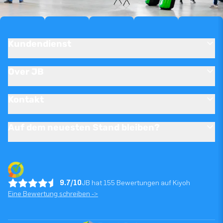
Kundendienst
Over JB
Kontakt
Auf dem neuesten Stand bleiben?
9.7/10
JB hat 155 Bewertungen auf Kiyoh
Eine Bewertung schreiben ->