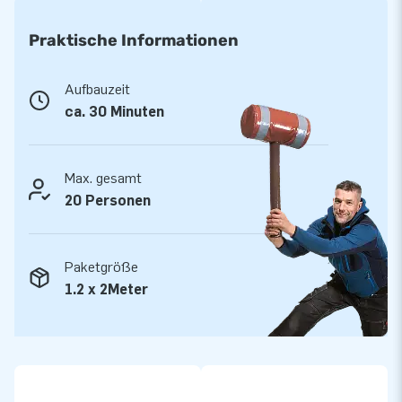
Transporttasche und einer übersichtlichen Anleitung
geliefert.
Praktische Informationen
JB Hüpfburg bietet die allerbeste Qualität und
Aufbauzeit
Service
ca. 30 Minuten
Bei JB Hüpfburg arbeiten wir nur mit den besten Leuten und
Materialien. Unser professionelles Mitarbeiterteam setzt
alles daran, das perfekte Produkt für Sie herzustellen und
Max. gesamt
Ihnen den besten Service zu bieten. Darüber hinaus haben alle
20 Personen
unsere Hüpfburgen eine Garantie auf Material und
Verarbeitung. Sollte mal etwas kaputt gehen, sorgen wir
Paketgröße
dafür, dass Ihre aufblasbare Hüpfburg im Handumdrehen
1.2 x 2Meter
wieder allen die Show stiehlt.