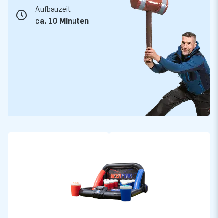
bleibt viel Zeit für das spannende Spiel.
Aufbauzeit
ca. 10 Minuten
Bei JB Hüpfburgen kaufen Sie ein Interaktives
Spielsystem von hoher Qualität
Bei JB Hüpfburgen wählen Sie immer für allerhöchste
Qualität. Wir arbeiten ausschließlich mit den besten
Materialien. Unsere Mitarbeiter stehen Ihnen bei Fragen und
für Beratung sehr gerne zur Verfügung. Möchten Sie noch
mehr Infos über unser IPS System? Benötigen Sie Tipps für
die Vermietung von aufblasbaren Attraktionen? Oder ist an
Ihrer Hüpfburg etwas kaputt gegangen? Wir sind für Sie da!