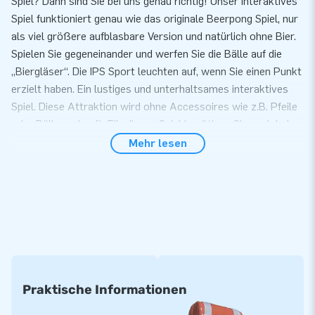
Spiel? Dann sind Sie bei uns genau richtig! Unser interaktives
Spiel funktioniert genau wie das originale Beerpong Spiel, nur
als viel größere aufblasbare Version und natürlich ohne Bier.
Spielen Sie gegeneinander und werfen Sie die Bälle auf die
„Biergläser“. Die IPS Sport leuchten auf, wenn Sie einen Punkt
erzielt haben. Ein lustiges und unterhaltsames interaktives
Spiel. Diese Attraktion wird ohne Accessoires wie z.B. Pfeile
oder Bälle verkauft. Für dieses Spiel benötigen Sie auch keine
speziellen Pfeile oder Bälle.
Mehr lesen
Aufblasbare Attraktion mit IPS System
Eine aufblasbare Attraktion ist immer ein Erfolg, egal für
welche Gelegenheit Sie diese benutzen. Und eine aufblasbare
Attraktion mit einem interaktiven Spiel, wie z.B. das IPS
Beerpong, hinterlässt auf jeden Fall bleibenden Eindruck.
Diese Attraktion mit IPS System wird inklusive Gebläse,
Transportsack und Handbuch geliefert. Das Spiel ist einfach
Praktische Informationen
und schnell von 2 Personen in ca. 10 Minuten aufzubauen. So