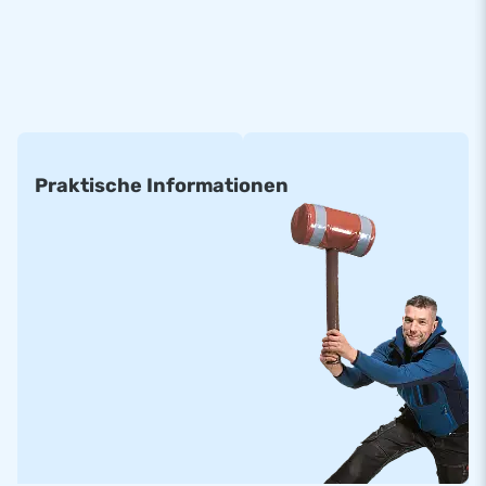
einfach ist.
Setzen Sie auf Sicherheit mit JB-Hüpfburgen
Bei JB-Hüpfburgen erhalten Sie stets Originalteile, eine
schnelle Lieferung und ein eigenes Serviceteam, das Ihnen
gerne bei Fragen oder der Montage zur Seite steht. So bleiben
Praktische Informationen
Ihre interaktiven Spiele in Topzustand – für stundenlangen
Spielspaß ohne Unterbrechung.