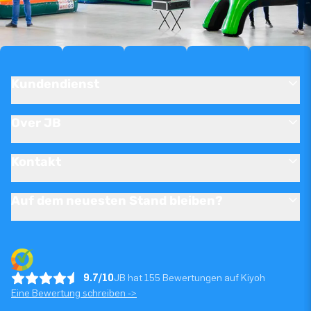
Kundendienst
Over JB
Kontakt
Auf dem neuesten Stand bleiben?
9.7/10
JB hat 155 Bewertungen auf Kiyoh
Eine Bewertung schreiben ->