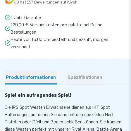
JB hat 157 Bewertungen auf Kiyoh
1 Jahr Garantie
129,00 € Versandkosten pro palette bei Online
Bestellungen
Heute vor 15:00 Uhr bestellt und bezahlt, morgen
versendet
Produktinformationen
Spezifikationen
Spiel ein aufregendes Spiel!
Die IPS Spot Westen Erwachsene dienen als HIT Spot
Halterungen, auf denen Sie dann mit den speziellen Nerf
Pistolen oder Pfeil und Bogen schießen können. Sie können
diese Westen perfekt mit unserer Rival Arena, Battle Arena