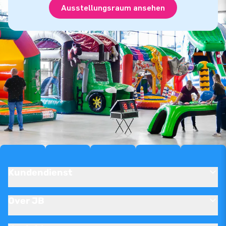
Ausstellungsraum ansehen
Kundendienst
Over JB