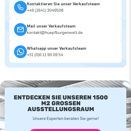
Kontaktieren Sie unser Verkaufsteam
+49 (2641) 3049508
Mail unser Verkaufsteam
kontakt@huepfburgenwelt.de
Whatsapp unser Verkaufsteam
+31 (0)6 11 90 09 54
ENTDECKEN SIE UNSEREN 1500
M2 GROSSEN A
USSTELLUNGSRAUM
Unsere Experten beraten Sie gerne!