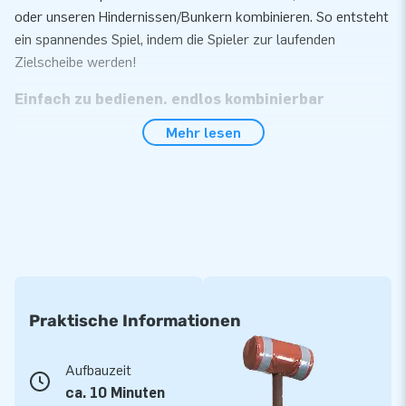
oder unseren Hindernissen/Bunkern kombinieren. So entsteht
ein spannendes Spiel, indem die Spieler zur laufenden
Zielscheibe werden!
Einfach zu bedienen, endlos kombinierbar
Mehr lesen
Die IPS Spot Westen sind für Kinder und Erwachsene
erhältlich. Sie eignen sich ideal für Junggesellenabschiede,
Betriebsausflüge und verschiedene andere Aktivitäten. Das
Set besteht aus 10 Westen und ist für Erwachsene geeignet.
Selbstverständlich können Sie auch das IPS-System und
dazugehörige Attraktionen auch bei uns erwerben. Gestalten
Sie ein spannendes Spiel mit einem spannenden Attraktionen
Paket von JB!
Praktische Informationen
Hochwertig und langlebig
Die IPS Spot Westen für Kinder und Erwachsene sind von
Aufbauzeit
hoher Qualität, langlebig und einfach zu reinigen. Die Westen
ca. 10 Minuten