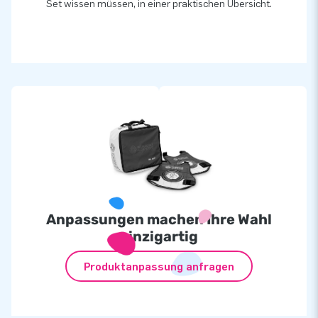
Set wissen müssen, in einer praktischen Übersicht.
Anpassungen machen Ihre Wahl
einzigartig
Produktanpassung anfragen