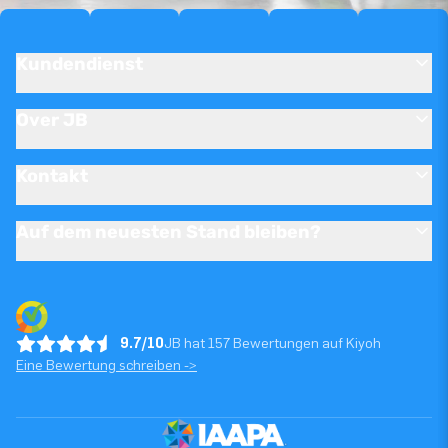
Kundendienst
Over JB
Kontakt
Auf dem neuesten Stand bleiben?
9.7/10
JB hat 157 Bewertungen auf Kiyoh
Eine Bewertung schreiben ->