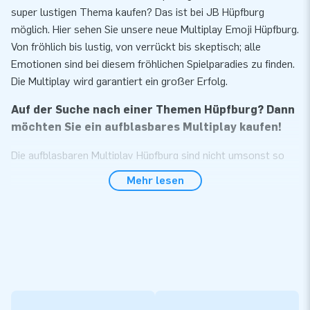
super lustigen Thema kaufen? Das ist bei JB Hüpfburg
möglich. Hier sehen Sie unsere neue Multiplay Emoji Hüpfburg.
Von fröhlich bis lustig, von verrückt bis skeptisch; alle
Emotionen sind bei diesem fröhlichen Spielparadies zu finden.
Die Multiplay wird garantiert ein großer Erfolg.
Auf der Suche nach einer Themen Hüpfburg? Dann
möchten Sie ein aufblasbares Multiplay kaufen!
Die aufblasbaren Multiplay Hüpfburg sind nicht umsonst so
beliebt. Diese aufblasbaren Attraktionen für Kinder
Mehr lesen
garantieren stundenlange Unterhaltung. Springen macht
Spaß, aber mit lustigen Hindernissen und einer coolen
Rutsche macht diese Hüpfburg noch mehr Spaß. JB Hüpfburg
verkauft aufblasbare Multiplay Hüpfburgen in allen möglichen
Themen. Da ist zum Beispiel diese Multiplay Emoji, aber auch
aufblasbare Luftkissen im Hippie-, Traktor- oder Tieren
Thema. Es gibt sogar einen Emoji Hüpfburg mit Slide. Sehen