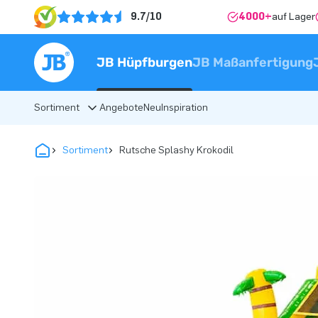
9.7/10
4000+
auf Lager
JB Hüpfburgen
JB Maßanfertigung
Sortiment
Angebote
Neu
Inspiration
Sortiment
Rutsche Splashy Krokodil