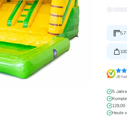
5.7
100
JB ha
5 Jahre
Komplet
129,00 
Heute v