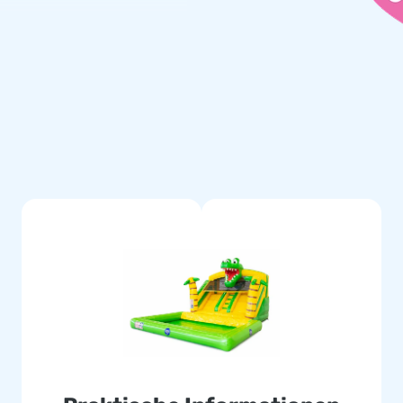
or der Tür!
uftdichtes Bad kann separat
erden.