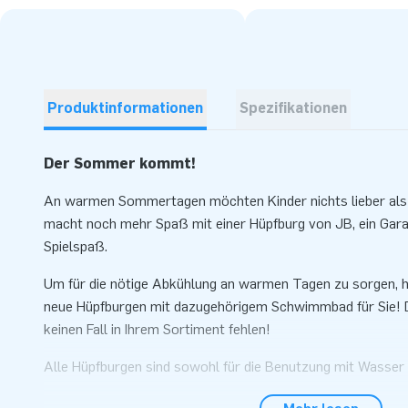
Produktinformationen
Spezifikationen
Der Sommer kommt!
An warmen Sommertagen möchten Kinder nichts lieber als 
macht noch mehr Spaß mit einer Hüpfburg von JB, ein Gara
Spielspaß.
Um für die nötige Abkühlung an warmen Tagen zu sorgen, h
neue Hüpfburgen mit dazugehörigem Schwimmbad für Sie! D
keinen Fall in Ihrem Sortiment fehlen!
Alle Hüpfburgen sind sowohl für die Benutzung mit Wasser 
Bällen zertifiziert. An grauen Regentagen kann die Hüpfbur