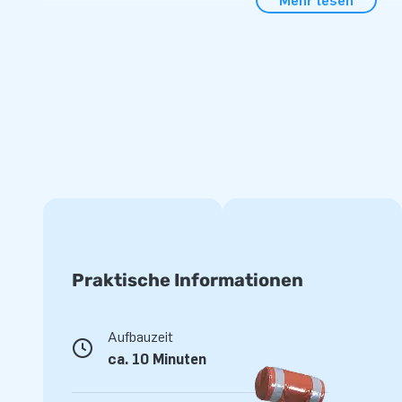
Mehr lesen
benutzt werden.
Warten Sie also nicht zu lange, der Sommer steht bereits v
Maß ohne Bad: 2,7 m × 3,6 m × 3,6 m
Die Hüpfburg wird mit aufblasbarem Bad geliefert.
Ein l
zu einem Preis von EUR 200,- zzgl. MwSt. dazugekauft w
Praktische Informationen
Aufbauzeit
ca. 10 Minuten