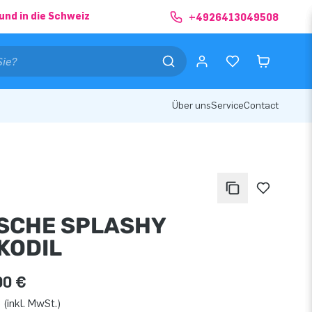
und in die Schweiz
+4926413049508
Über uns
Service
Contact
SCHE SPLASHY
KODIL
00 €
 (inkl. MwSt.)