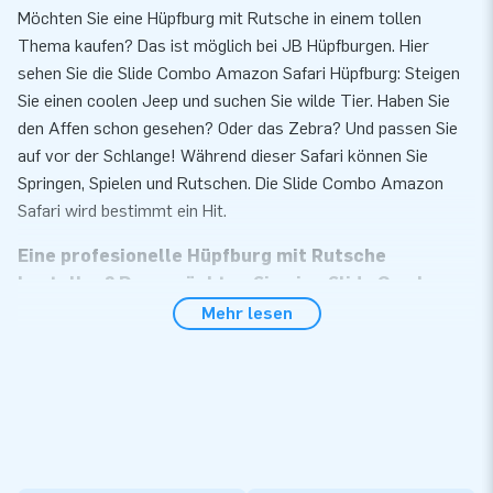
Möchten Sie eine Hüpfburg mit Rutsche in einem tollen
Thema kaufen? Das ist möglich bei JB Hüpfburgen. Hier
sehen Sie die Slide Combo Amazon Safari Hüpfburg: Steigen
Sie einen coolen Jeep und suchen Sie wilde Tier. Haben Sie
den Affen schon gesehen? Oder das Zebra? Und passen Sie
auf vor der Schlange! Während dieser Safari können Sie
Springen, Spielen und Rutschen. Die Slide Combo Amazon
Safari wird bestimmt ein Hit.
Eine profesionelle Hüpfburg mit Rutsche
bestellen? Dann möchten Sie eine Slide Combo
kaufen!
Mehr lesen
Die aufblasbaren Slide Combo Hüpfburg sind nicht umsonst
so beliebt. Die aufblasbaren Attraktionen für Kinder
ermöglichen stundenlangen Spielspaß. Springen ist schon
toll, aber wenn man dann noch von einer Rutsche rutschen
kann, dann ist das natürlich genial. JB Hüpfburgen verkauft