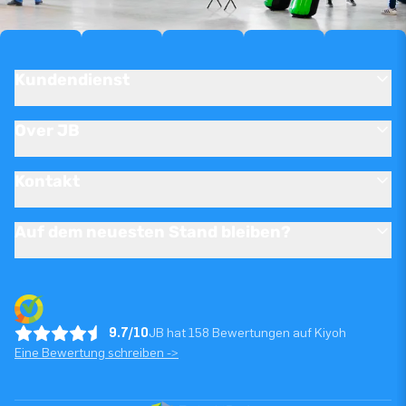
Kundendienst
Over JB
Kontakt
Auf dem neuesten Stand bleiben?
9.7/10
JB hat 158 Bewertungen auf Kiyoh
Eine Bewertung schreiben ->