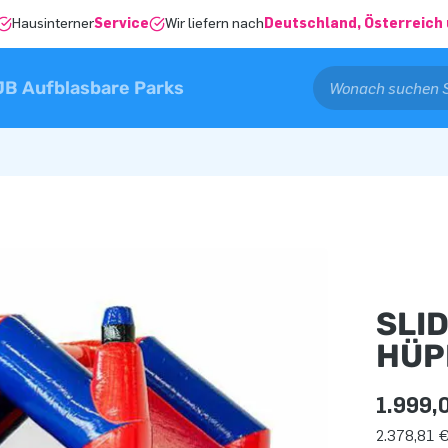
Hausinterner
Service
Wir liefern nach
Deutschland, Österreich 
JB Aufblasbare Parks
SLI
HÜP
1.999,
2.378,81 €