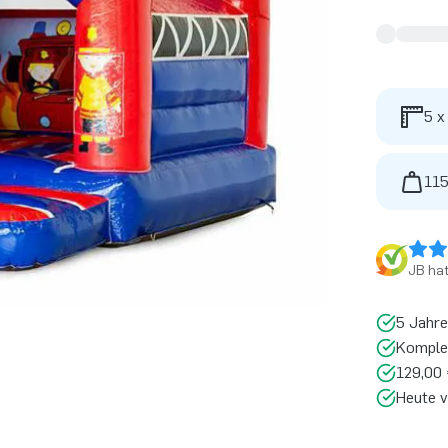
5 x
115
JB ha
5 Jahre
Komplet
129,00 
Heute v