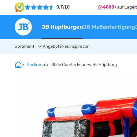
9.7/10
4000+
auf Lager
JB Hüpfburgen
JB Maßanfertigung
Sortiment
Angebote
Neu
Inspiration
Sortiment
Slide Combo Feuerwehr Hüpfburg