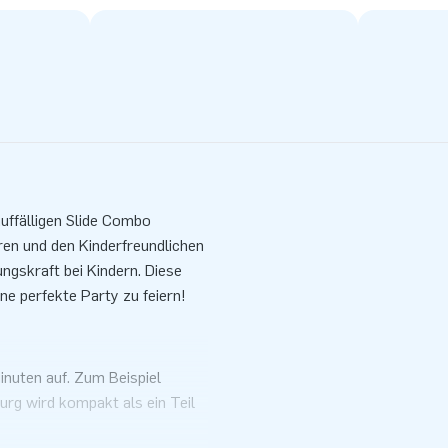
auffälligen Slide Combo
uren und den Kinderfreundlichen
gskraft bei Kindern. Diese
e perfekte Party zu feiern!
nuten auf. Zum Beispiel
urg wird kompakt als ein Teil
ar ist. Die aufblasbare