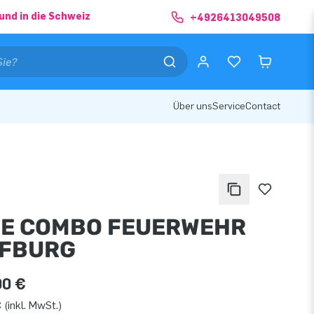
und in die Schweiz
+4926413049508
Über uns
Service
Contact
DE COMBO FEUERWEHR
FBURG
00 €
 (inkl. MwSt.)