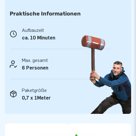
Qualität und Garantie
Praktische Informationen
JB Hüpfburgen sind an mehreren Stellen verstärkt und
mehrfach vernäht. Sie werden aus einer hoch qualitativen 9x9
Aufbauzeit
Gewebe PVC Plane produziert. Aufgrund dessen sind Sie
ca. 10 Minuten
langlebig und einfach zu reinigen. Zu dem gewähren wir Ihnen
5 Jahre Herstellergarantie, aus diesem Grund liefern Sie mit
diesem Produkt jahrelang optimalen Spielspaß.
Max. gesamt
6 Personen
Kaufen Sie diese lustige Hüpfburg und liefern Sie Ihren Kunden
den Tag Ihres Lebens!
Paketgröße
Über 15.0000 Kunden hab sich bereits für JB
0,7 x 1Meter
entschieden
JB lässt Menschen weltweit seit über 15 Jahren wörtlich
gesehen ein Loch in die Luft springen. Unser Team aus
Designern, Entwicklern und Logistikern bieten einzigartige
aufblasbare Attraktionen auf großartiger Weise! Kunden