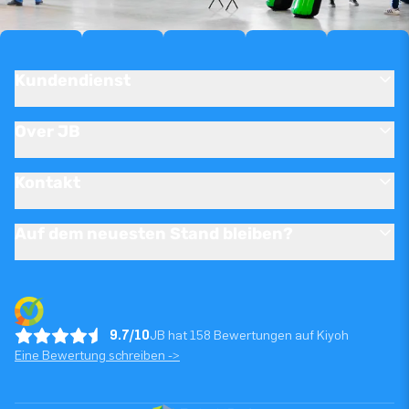
Kundendienst
Over JB
Kontakt
Auf dem neuesten Stand bleiben?
9.7/10
JB hat 158 Bewertungen auf Kiyoh
Eine Bewertung schreiben ->