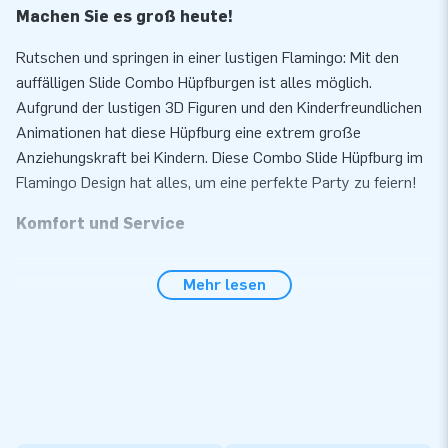
Machen Sie es groß heute!
Rutschen und springen in einer lustigen Flamingo: Mit den
auffälligen Slide Combo Hüpfburgen ist alles möglich.
Aufgrund der lustigen 3D Figuren und den Kinderfreundlichen
Animationen hat diese Hüpfburg eine extrem große
Anziehungskraft bei Kindern. Diese Combo Slide Hüpfburg im
Flamingo Design hat alles, um eine perfekte Party zu feiern!
Komfort und Service
Bauen Sie unsere Slide Combo Hüpfburg innerhalb von 10
Mehr lesen
Minuten auf. Zum Beispiel während einer Kinder- oder
Nachbarschaftsparty. Die Hüpfburg wird kompakt als ein Teil
geliefert wodurch Sie einfach und komfortable
transportierbar ist. Die aufblasbare Konstruktion wird inkl.
Gebläse, Erdnägel, Transporttasche und einer deutlichen
Bedienungsanleitung geliefert. Ein komplett Set für ein
abenteuerreiches Erlebnis.