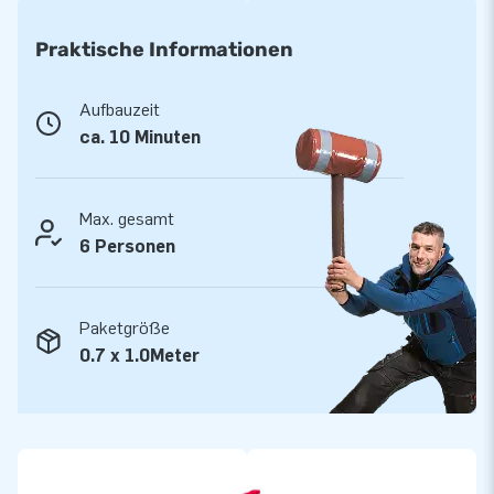
Regen und intensiver Sonne. Eine ideale Form der
Unterhaltung bei verschiedenen Wetterbedingungen. Diese
Praktische Informationen
Hüpfburg ist einfach zu transportieren dank des kompakten,
aufgerollten Formats. Die Hüpfburg wird mit Gebläse,
Aufbauzeit
Verankerungsmaterial, einer Transporttasche und einer
ca. 10 Minuten
klaren Anleitung geliefert. Alles komplett für ein
fantastisches Erlebnis.
Max. gesamt
Das Slide Combo Paradise Island Hüpfkissen ist an mehreren
6 Personen
Stellen verstärkt und mehrfach gesteppt. Hergestellt aus
robustem, hochwertigem PVC, ist es langlebig und leicht zu
reinigen. Ein Hüpfkissen von JB wird mit 5 Jahren Garantie
Paketgröße
geliefert. Damit garantieren Sie mit diesem Produkt
0.7 x 1.0Meter
jahrelangen optimalen Spielspaß.
JB Hüpfburgen: führender Lieferant von
aufblasbaren Objekten.
JB ist seit Jahren europäischer Marktführer im Design und