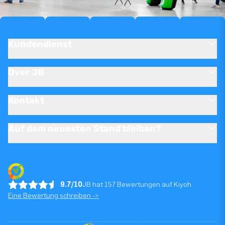
Kundendienst
Over JB
Kontakt
Auf dem neuesten Stand bleiben?
9.7/10
JB hat 157 Bewertungen auf Kiyoh
Eine Bewertung schreiben ->