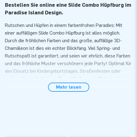
Bestellen Sie online eine Slide Combo Hüpfburg im
Paradise Island Design.
Rutschen und Hüpfen in einem farbenfrohen Paradies: Mit
einer auffälligen Slide Combo Hüpfburg ist alles möglich.
Durch die fröhlichen Farben und das große, auffällige 3D-
Chamäleon ist dies ein echter Blickfang. Viel Spring- und
Rutschspaß ist garantiert, und seien wir ehrlich, diese Farben
und das fröhliche Muster verschönern jede Party! Optimal für
den Einsatz bei Kindergeburtstagen, Straßenfesten oder
anderen Veranstaltungen. Diese Hüpfburg mit Rutsche im
Paradise Island Design hat alles, um eine Party zu einem
Mehr lesen
Erfolg zu machen!
Hüpfspaß für alle auf der Slide Combo Paradise
Island Hüpfburg
Bauen Sie die aufblasbare Attraktion in einfachen 10 Minuten
auf. Die Slide Combo ist überdacht und schützt Kinder vor