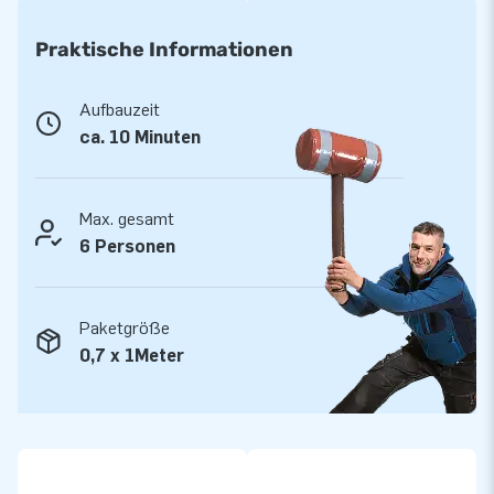
Spaß, aber wenn man auch noch die Rutsche hinuntersausen
kann, ist das natürlich toll. JB Hüpfburg verkauft aufblasbare
Praktische Informationen
Slide Combo Hüpfburgen in allen möglichen Themen. Da gibt
es zum Beispiel diesen Slide Combo Tractor, aber auch
Aufbauzeit
aufblasbare Hüpfburg im Thema Hippie, Fußball oder Candy.
ca. 10 Minuten
Es gibt sogar einen Emoji Hüpfburg mit Rutsche. Sehen Sie
sich alle aufblasbaren Hüpfburgen auf der Website von JB an.
Max. gesamt
Ein professionelles Hüpfburg mit Rutsche
6 Personen
bestellen? Nutzen Sie Ihre Chance!
Die aufblasbaren Hüpfburgen Slide Combo von JB werden mit
Paketgröße
Gebläse, Verankerungsmaterial und Anleitung geliefert. Alle
0,7 x 1Meter
aufblasbaren Hüpfburgen haben ein Zertifikat. Ob Sie Ihre
Hüpfburg Slide Combo vermieten oder selbst nutzen: Ihre
Hüpfburg wird Ihnen in jedem Fall viel Freude bereiten!