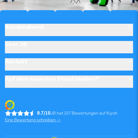
Kundendienst
Over JB
Kontakt
Auf dem neuesten Stand bleiben?
9.7/10
JB hat 157 Bewertungen auf Kiyoh
Eine Bewertung schreiben ->