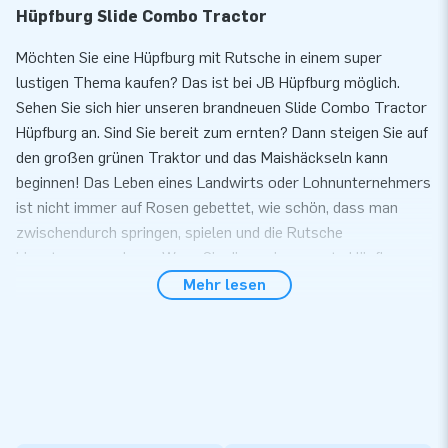
Hüpfburg Slide Combo Tractor
Möchten Sie eine Hüpfburg mit Rutsche in einem super
lustigen Thema kaufen? Das ist bei JB Hüpfburg möglich.
Sehen Sie sich hier unseren brandneuen Slide Combo Tractor
Hüpfburg an. Sind Sie bereit zum ernten? Dann steigen Sie auf
den großen grünen Traktor und das Maishäckseln kann
beginnen! Das Leben eines Landwirts oder Lohnunternehmers
ist nicht immer auf Rosen gebettet, wie schön, dass man
zwischendurch springen, spielen und die Rutsche
hinuntersausen kann. Wenn Sie dieses imposante Hüpfburg
kaufen, holen Sie sich eine beliebte Attraktion in Ihr Zuhause!
Mehr lesen
Auf der Suche nach einer Themen-Hüpfburg? Dann
möchten Sie eine Slide Combo kaufen!
Die aufblasbaren Slide Combo Hüpfburgen sind aus gutem
Grund so beliebt. Diese aufblasbaren Attraktionen für Kinder
garantieren stundenlange Unterhaltung. Springen macht