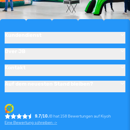
Kundendienst
Over JB
Kontakt
Auf dem neuesten Stand bleiben?
9.7/10
JB hat 158 Bewertungen auf Kiyoh
Eine Bewertung schreiben ->